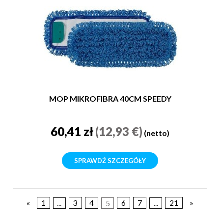
MOP MIKROFIBRA 40CM SPEEDY
60,41 zł
(12,93 €)
(netto)
SPRAWDŹ SZCZEGÓŁY
«
1
...
3
4
5
6
7
...
21
»