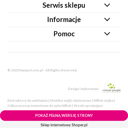
Serwis sklepu
Informacje
Pomoc
© 2020 hampol.com.pl - All Rights Reserved.
Design i wykonanie:
Ekstraktory do wykładzin | Mobilne myjki ciśnieniowe | Nilfisk myjka |
Odkurzacze przemysłowe do pyłu Nilfisk | Wózki sprzątające
POKAŻ PEŁNĄ WERSJĘ STRONY
Sklep internetowy Shoper.pl