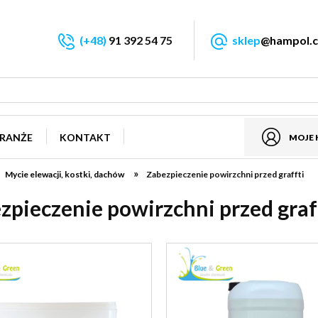
(+48)
91 392 54 75
sklep
@hampol.c
RANŻE
KONTAKT
MOJE
»
Mycie elewacji, kostki, dachów
Zabezpieczenie powirzchni przed graffti
zpieczenie powirzchni przed graf