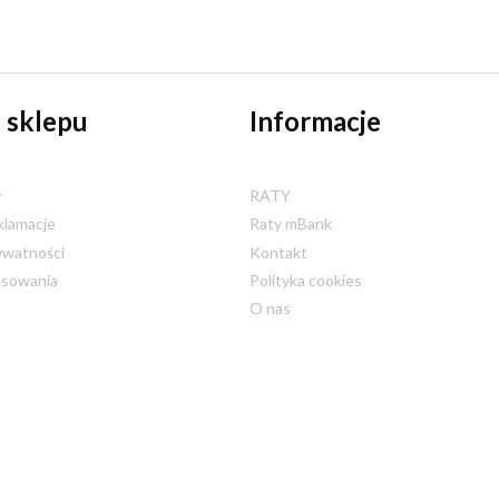
 sklepu
Informacje
y
RATY
klamacje
Raty mBank
ywatności
Kontakt
nsowania
Polityka cookies
O nas