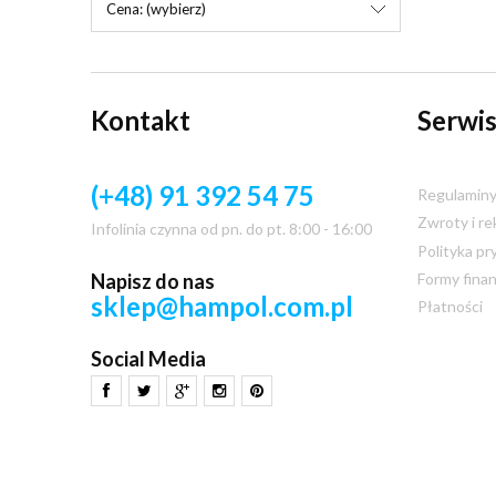
Cena: (wybierz)
Kontakt
Serwis
(+48) 91 392 54 75
Regulamin
Zwroty i re
Infolinia czynna od pn. do pt. 8:00 - 16:00
Polityka pr
Napisz do nas
Formy fina
sklep@hampol.com.pl
Płatności
Social Media