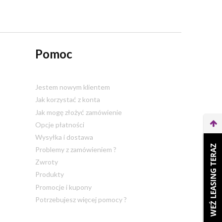
Pomoc
Jestem nowym klientem
Jak korzystać z konta
Jak mogę złożyć zamówienie
Opcje płatności
Wysyłka i dostawa
WEŹ LEASING TERAZ
Problemy z zamówieniem ?
Zwroty
Produkty
Promocje i kupony
Potrzebujesz więcej pomocy ?