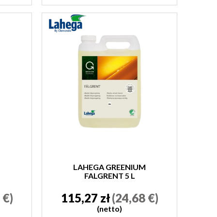
M
LAHEGA GREENIUM
FALGRENT 5 L
 €)
115,27 zł
(24,68 €)
(netto)