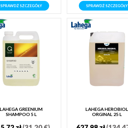
SPRAWDŹ SZCZEGÓŁY
SPRAWDŹ SZCZEGÓŁY
LAHEGA GREENIUM
LAHEGA HEROBIO
SHAMPOO 5 L
ORGINAL 25 L
5,72 zł
(31,20 €)
627,98 zł
(134,4