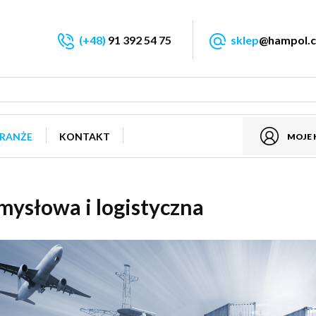
(+48)
91 392 54 75
sklep
@hampol.c
RANŻE
KONTAKT
MOJE
mysłowa i logistyczna