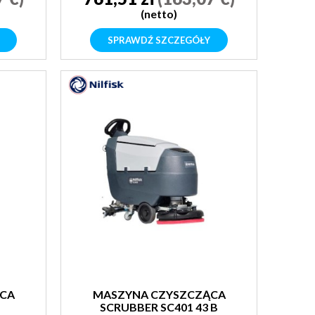
(netto)
SPRAWDŹ SZCZEGÓŁY
CA
MASZYNA CZYSZCZĄCA
SCRUBBER SC401 43 B