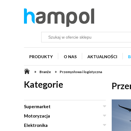
PRODUKTY
O NAS
AKTUALNOŚCI
B
»
»
Branże
Przemysłowa i logistyczna
Kategorie
Prze
Supermarket
Motoryzacja
Elektronika