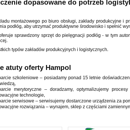
czenie dopasowane do potrzeb logistyk
du montażowego po biuro obsługi, zakłady produkcyjne i p
nia podłóg, aby utrzymać produktywne środowisko i spełnić wy
feruje sprawdzony sprzęt do pielęgnacji podłóg - w tym autom
cej.
tkich typów zakładów produkcyjnych i logistycznych.
ne atuty oferty Hampol
arcie szkoleniowe – posiadamy ponad 15 letnie doświadczenie
 wiedzą,
arcie merytoryczne – doradzamy, optymalizujemy procesy 
owacyjne technologie,
arcie serwisowe – serwisujemy dostarczone urządzenia za po
owacyjne rozwiązania – wynajem, sklep z częściami zamienny