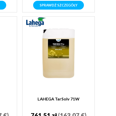
SPRAWDŹ SZCZEGÓŁY
L
LAHEGA TarSolv 71W
7 €)
761,51 zł
(163,07 €)