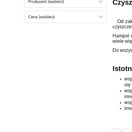
Czysz
Producent: (wybierz)
Cena: (wybierz)
Od zakła
czyszcze
Hampol o
wiele wię
Do wszys
Istot
wsp
się
wsp
inn
wsp
inn