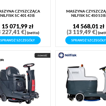
ASZYNA CZYSZCZĄCA
MASZYNA CZYSZCZĄ
NILFISK SC 401 43 B
NILFISK SC 450 53 B
15 071,99 zł
14 568,01 zł
3 227,41 €)
(3 119,49 €)
(netto)
(net
SPRAWDŹ SZCZEGÓŁY
SPRAWDŹ SZCZEGÓŁY
nowość