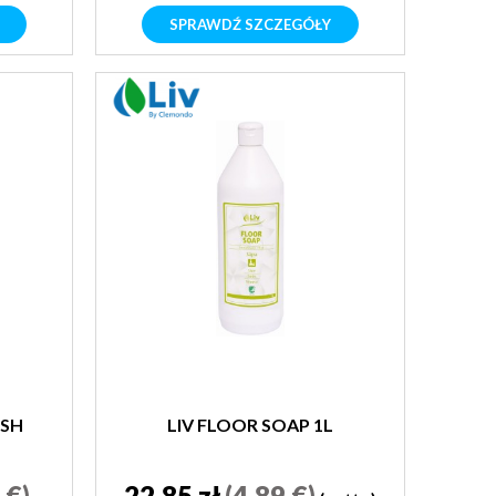
SPRAWDŹ SZCZEGÓŁY
ESH
LIV FLOOR SOAP 1L
 €)
22,85 zł
(4,89 €)