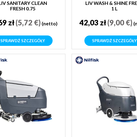
LIV SANITARY CLEAN
LIV WASH & SHINE FR
FRESH 0.75
1 L
69 zł
(5,72 €)
42,03 zł
(9,00 €)
(netto)
(
SPRAWDŹ SZCZEGÓŁY
SPRAWDŹ SZCZEGÓŁY