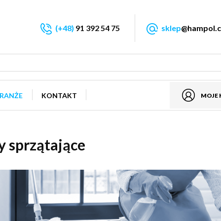
(+48)
91 392 54 75
sklep
@hampol.c
RANŻE
KONTAKT
MOJE
y sprzątające