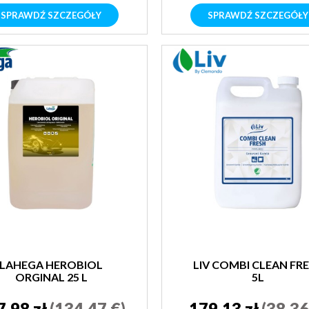
SPRAWDŹ SZCZEGÓŁY
SPRAWDŹ SZCZEGÓŁY
LAHEGA HEROBIOL
LIV COMBI CLEAN FR
ORGINAL 25 L
5L
7,98 zł
(134,47 €)
179,13 zł
(38,36