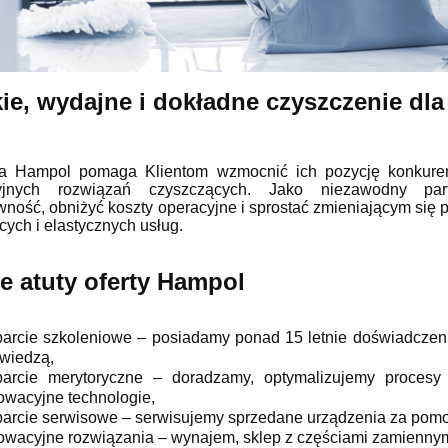
ie, wydajne i dokładne czyszczenie dl
ampol pomaga Klientom wzmocnić ich pozycję konkurency
yjnych rozwiązań czyszczących. Jako niezawodny pa
wność, obniżyć koszty operacyjne i sprostać zmieniającym się
ych i elastycznych usług.
ne atuty oferty Hampol
arcie szkoleniowe – posiadamy ponad 15 letnie doświadczenie
 wiedzą,
arcie merytoryczne – doradzamy, optymalizujemy procesy 
owacyjne technologie,
arcie serwisowe – serwisujemy sprzedane urządzenia za pomo
owacyjne rozwiązania – wynajem, sklep z częściami zamienny