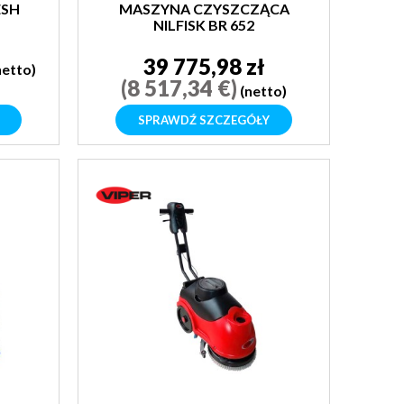
ESH
MASZYNA CZYSZCZĄCA
NILFISK BR 652
39 775,98 zł
netto)
(8 517,34 €)
(netto)
SPRAWDŹ SZCZEGÓŁY