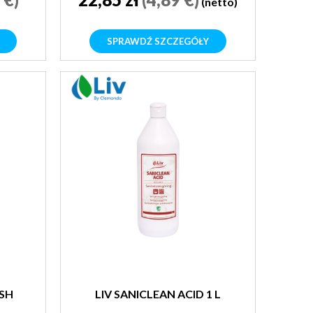
(netto)
SPRAWDŹ SZCZEGÓŁY
ESH
LIV SANICLEAN ACID 1 L