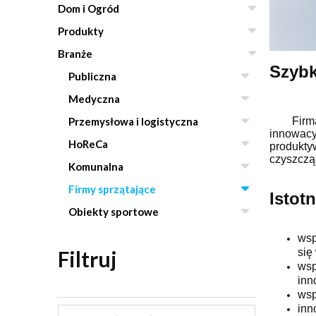
Dom i Ogród
Produkty
Branże
Szybk
Publiczna
Medyczna
Firma H
Przemysłowa i logistyczna
innowac
HoReCa
produkty
czyszcząc
Komunalna
Firmy sprzątające
Istot
Obiekty sportowe
wsp
się
Filtruj
wsp
inn
wsp
inn