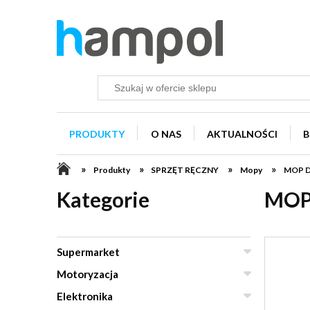
PRODUKTY
O NAS
AKTUALNOŚCI
B
»
»
»
»
Produkty
SPRZĘT RĘCZNY
Mopy
MOP D
Kategorie
MOP
Supermarket
Motoryzacja
Elektronika