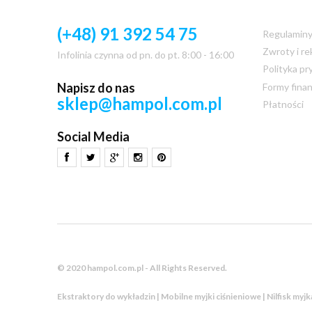
(+48) 91 392 54 75
Regulamin
Zwroty i re
Infolinia czynna od pn. do pt. 8:00 - 16:00
Polityka pr
Napisz do nas
Formy fina
sklep@hampol.com.pl
Płatności
Social Media
© 2020 hampol.com.pl - All Rights Reserved.
Ekstraktory do wykładzin | Mobilne myjki ciśnieniowe | Nilfisk myj