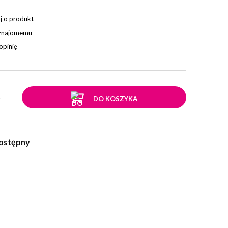
j o produkt
 znajomemu
opinię
.
DO KOSZYKA
ostępny
w