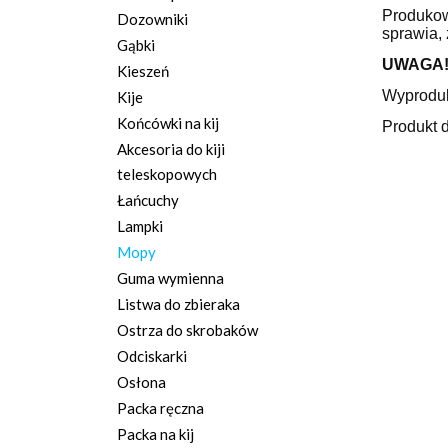
Produkow
Dozowniki
sprawia, 
Gąbki
UWAGA
Kieszeń
Wyprodu
Kije
Końcówki na kij
Produkt 
Akcesoria do kiji
teleskopowych
Łańcuchy
Lampki
Mopy
Guma wymienna
Listwa do zbieraka
Ostrza do skrobaków
Odciskarki
Osłona
Packa ręczna
Packa na kij