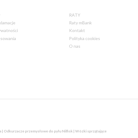
y
RATY
klamacje
Raty mBank
ywatności
Kontakt
nsowania
Polityka cookies
O nas
ka | Odkurzacze przemysłowe do pyłu Nilfisk | Wózki sprzątające