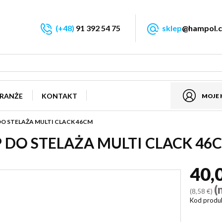
(+48)
91 392 54 75
sklep
@hampol.c
RANŻE
KONTAKT
MOJE
O STELAŻA MULTI CLACK 46CM
 DO STELAŻA MULTI CLACK 46
40,
(
(8,58 €)
Kod produ