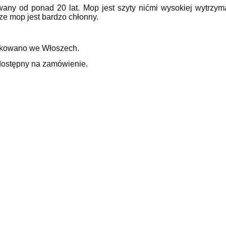
any od ponad 20 lat. Mop jest szyty nićmi wysokiej wytrzym
ze mop jest bardzo chłonny.
!
kowano we Włoszech.
dostępny na zamówienie.