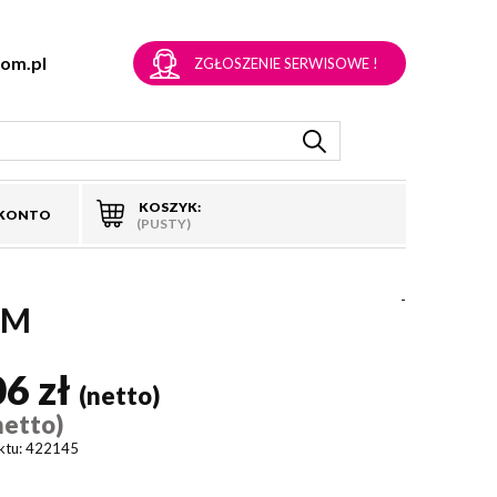
om.pl
ZGŁOSZENIE SERWISOWE !
KOSZYK:
 KONTO
(PUSTY)
-
CM
06 zł
(netto)
netto)
ktu:
422145