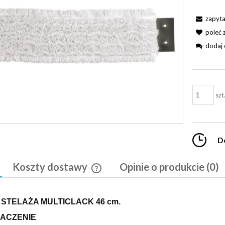
zapyta
poleć
dodaj 
szt
D
Koszty dostawy
Opinie o produkcie (0)
Cena nie zawiera ewentualnych kosztó
 STELAŻA MULTICLACK 46 cm.
płatności
ACZENIE