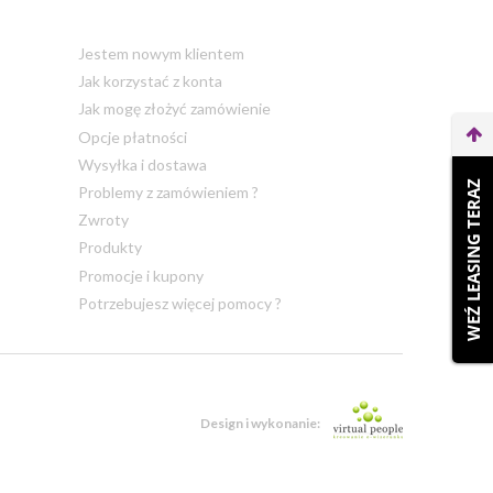
Jestem nowym klientem
Jak korzystać z konta
Jak mogę złożyć zamówienie
Opcje płatności
Wysyłka i dostawa
WEŹ LEASING TERAZ
Problemy z zamówieniem ?
Zwroty
Produkty
Promocje i kupony
Potrzebujesz więcej pomocy ?
Design i wykonanie: