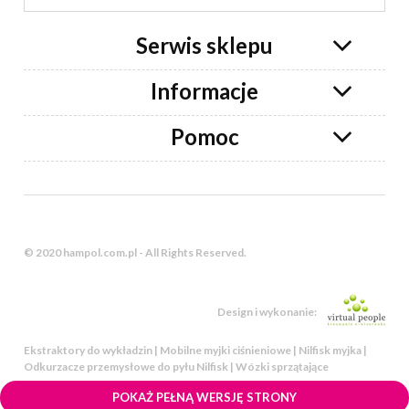
Serwis sklepu
Informacje
Pomoc
© 2020 hampol.com.pl - All Rights Reserved.
Design i wykonanie:
Ekstraktory do wykładzin | Mobilne myjki ciśnieniowe | Nilfisk myjka |
Odkurzacze przemysłowe do pyłu Nilfisk | Wózki sprzątające
POKAŻ PEŁNĄ WERSJĘ STRONY