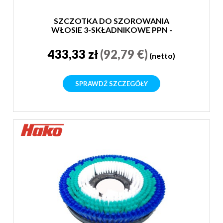
SZCZOTKA DO SZOROWANIA
WŁOSIE 3-SKŁADNIKOWE PPN -
SUPER MIĘKKA
433,33 zł
(92,79 €)
(netto)
SPRAWDŹ SZCZEGÓŁY