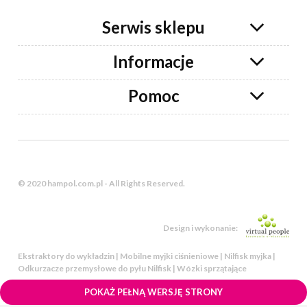
Serwis sklepu
Informacje
Pomoc
© 2020 hampol.com.pl - All Rights Reserved.
Design i wykonanie:
Ekstraktory do wykładzin | Mobilne myjki ciśnieniowe | Nilfisk myjka |
Odkurzacze przemysłowe do pyłu Nilfisk | Wózki sprzątające
POKAŻ PEŁNĄ WERSJĘ STRONY