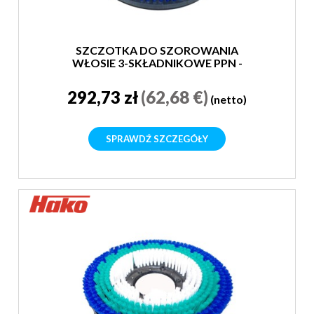
SZCZOTKA DO SZOROWANIA
WŁOSIE 3-SKŁADNIKOWE PPN -
MIĘKKA
292,73 zł
(62,68 €)
(netto)
SPRAWDŹ SZCZEGÓŁY