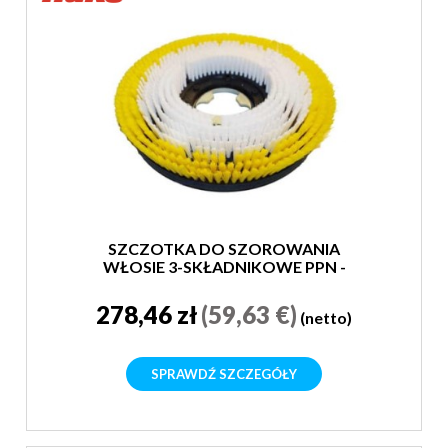
SZCZOTKA DO SZOROWANIA
WŁOSIE 3-SKŁADNIKOWE PPN -
SUPER MIĘKKA
278,46 zł
(59,63 €)
(netto)
SPRAWDŹ SZCZEGÓŁY