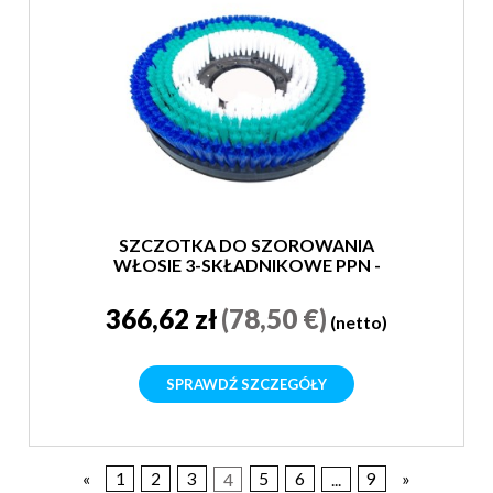
SZCZOTKA DO SZOROWANIA
WŁOSIE 3-SKŁADNIKOWE PPN -
MIĘKKA
366,62 zł
(78,50 €)
(netto)
SPRAWDŹ SZCZEGÓŁY
«
1
2
3
4
5
6
...
9
»