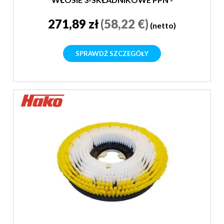
SUPER MIĘKKA
271,89 zł
(58,22 €)
(netto)
SPRAWDŹ SZCZEGÓŁY