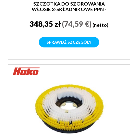
SZCZOTKA DO SZOROWANIA
WŁOSIE 3-SKŁADNIKOWE PPN -
SUPER MIĘKKA
348,35 zł
(74,59 €)
(netto)
SPRAWDŹ SZCZEGÓŁY