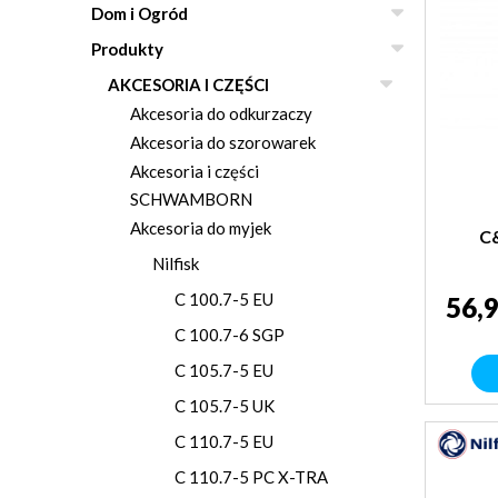
Dom i Ogród
Produkty
AKCESORIA I CZĘŚCI
Akcesoria do odkurzaczy
Akcesoria do szorowarek
Akcesoria i części
SCHWAMBORN
Akcesoria do myjek
C
Nilfisk
C 100.7-5 EU
56,9
C 100.7-6 SGP
C 105.7-5 EU
C 105.7-5 UK
C 110.7-5 EU
C 110.7-5 PC X-TRA