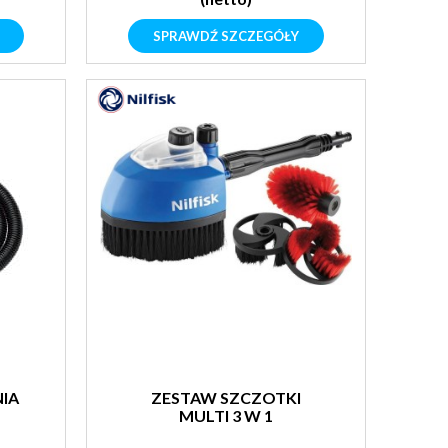
SPRAWDŹ SZCZEGÓŁY
IA
ZESTAW SZCZOTKI
MULTI 3 W 1