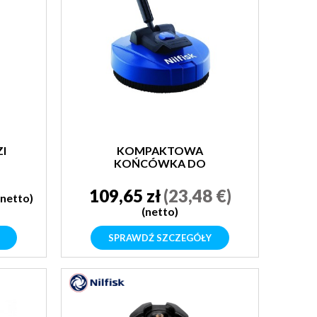
I
KOMPAKTOWA
KOŃCÓWKA DO
TARASÓW
109,65 zł
(23,48 €)
(netto)
(netto)
SPRAWDŹ SZCZEGÓŁY