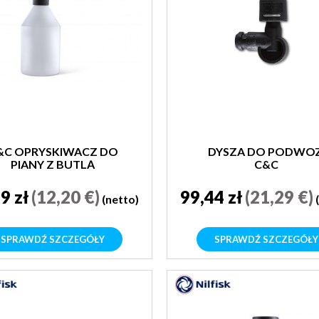
&C OPRYSKIWACZ DO
DYSZA DO PODWOZ
PIANY Z BUTLĄ
C&C
9 zł
(12,20 €)
99,44 zł
(21,29 €)
(netto)
SPRAWDŹ SZCZEGÓŁY
SPRAWDŹ SZCZEGÓŁY