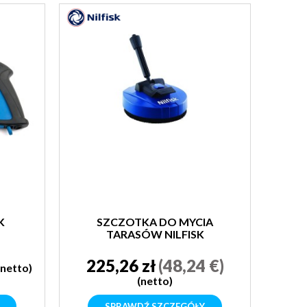
K
SZCZOTKA DO MYCIA
TARASÓW NILFISK
225,26 zł
(48,24 €)
(netto)
(netto)
SPRAWDŹ SZCZEGÓŁY