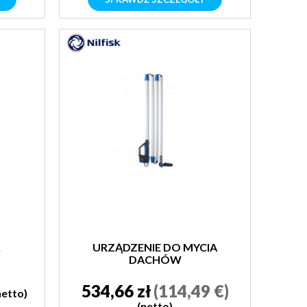
K
URZĄDZENIE DO MYCIA
DACHÓW
534,66 zł
(114,49 €)
netto)
(netto)