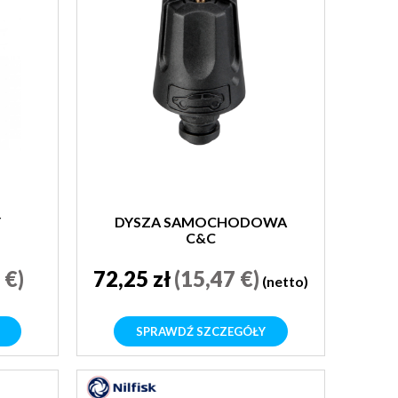
Y
DYSZA SAMOCHODOWA
C&C
 €)
72,25 zł
(15,47 €)
(netto)
SPRAWDŹ SZCZEGÓŁY