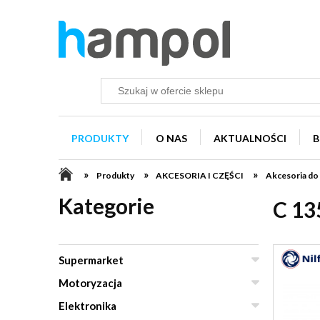
PRODUKTY
O NAS
AKTUALNOŚCI
B
»
»
»
Produkty
AKCESORIA I CZĘŚCI
Akcesoria do
Kategorie
C 13
Supermarket
Motoryzacja
Elektronika