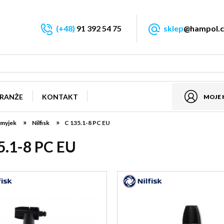
(+48)
91 392 54 75
sklep
@hampol.c
RANŻE
KONTAKT
MOJE
»
»
 myjek
Nilfisk
C 135.1-8 PC EU
5.1-8 PC EU