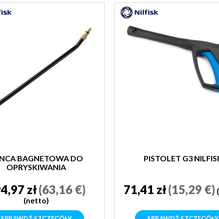
NCA BAGNETOWA DO
PISTOLET G3 NILFIS
OPRYSKIWANIA
PODWOZIA
4,97 zł
(63,16 €)
71,41 zł
(15,29 €)
(netto)
SPRAWDŹ SZCZEGÓŁY
SPRAWDŹ SZCZEGÓŁY