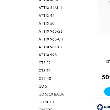
ATTIX 44M-H
ATTIX 44
ATTIX 50
ATTIX 965-21
ATTIX 965-0H
ATTIX 961-01
ATTIX 995
D
CTS 22
CTS 40
50
CTT 40
GD 5
GD 5/10 BACK
GD 1010
GM 80C