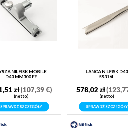
YSZA NILFISK MOBILE
LANCA NILFISK D40
D40 MM300 FE
SS316L
COMPLETE
1,51 zł
(107,39 €)
578,02 zł
(123,7
(netto)
(netto)
SPRAWDŹ SZCZEGÓŁY
SPRAWDŹ SZCZEGÓŁY