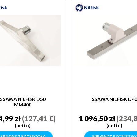
SSAWA NILFISK D50
SSAWA NILFISK D4
MM400
4,99 zł
(127,41 €)
1 096,50 zł
(234,8
(netto)
(netto)
SPRAWDŹ SZCZEGÓŁY
SPRAWDŹ SZCZEGÓŁY