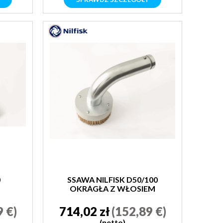
0
SSAWA NILFISK D50/100
OKRĄGŁA Z WŁOSIEM
9 €)
714,02 zł
(152,89 €)
(netto)