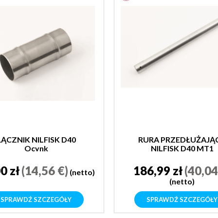
ŁĄCZNIK NILFISK D40
RURA PRZEDŁUŻAJĄ
Ocynk
NILFISK D40 MT1
0 zł
(14,56 €)
186,99 zł
(40,04
(netto)
(netto)
SPRAWDŹ SZCZEGÓŁY
SPRAWDŹ SZCZEGÓŁY