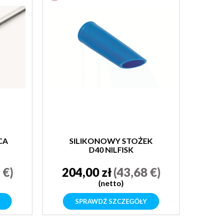
CA
SILIKONOWY STOŻEK
D40 NILFISK
 €)
204,00 zł
(43,68 €)
(netto)
SPRAWDŹ SZCZEGÓŁY