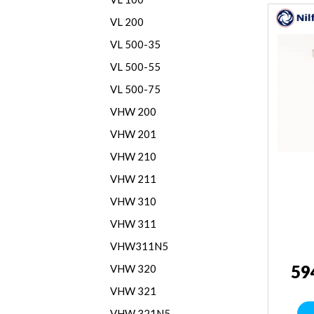
VL 200
VL 500-35
VL 500-55
VL 500-75
VHW 200
VHW 201
VHW 210
VHW 211
VHW 310
VHW 311
VHW311N5
59
VHW 320
VHW 321
VHW 321N5