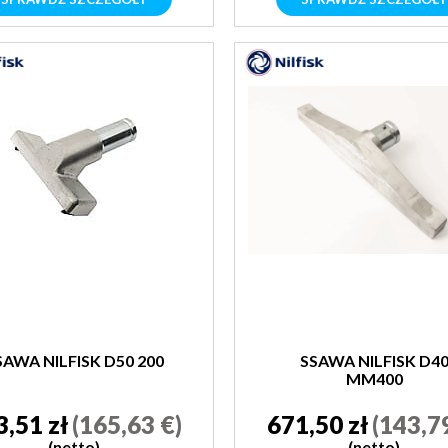
SAWA NILFISK D50 200
SSAWA NILFISK D4
MM400
3,51 zł
(165,63 €)
671,50 zł
(143,7
(netto)
(netto)