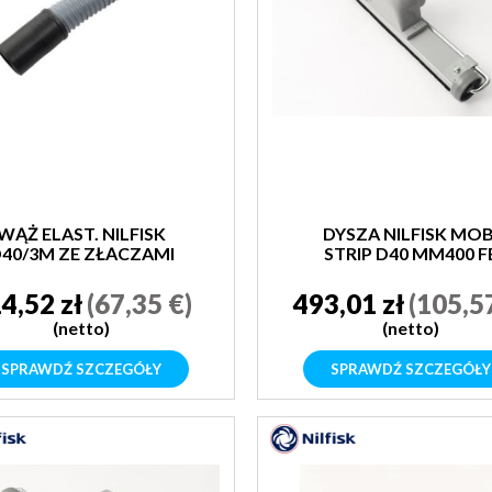
WĄŻ ELAST. NILFISK
DYSZA NILFISK MOB
40/3M ZE ZŁĄCZAMI
STRIP D40 MM400 F
COMPLETE
4,52 zł
(67,35 €)
493,01 zł
(105,5
(netto)
(netto)
SPRAWDŹ SZCZEGÓŁY
SPRAWDŹ SZCZEGÓŁY