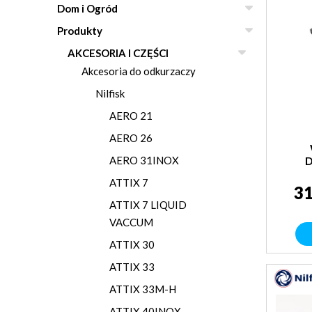
Dom i Ogród
Produkty
AKCESORIA I CZĘŚCI
Akcesoria do odkurzaczy
Nilfisk
AERO 21
AERO 26
AERO 31INOX
D
ATTIX 7
31
ATTIX 7 LIQUID
VACCUM
ATTIX 30
ATTIX 33
ATTIX 33M-H
ATTIX 40INOX