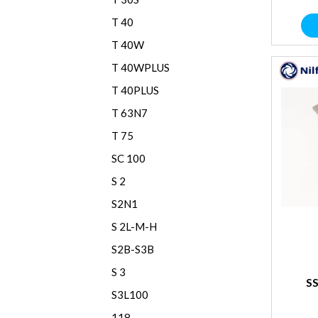
T 40
T 40W
T 40WPLUS
T 40PLUS
T 63N7
T 75
SC 100
S 2
S2N1
S 2L-M-H
S2B-S3B
S 3
SS
S3L100
118