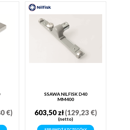
0
SSAWA NILFISK D40
MM400
0 €)
603,50 zł
(129,23 €)
(netto)
SPRAWDŹ SZCZEGÓŁY