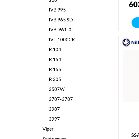
60
IVB 995
IVB 965 SD
IVB-961-0L
IVT 1000CR
R 104
R 154
R 155
R 305
3507W
3707-3707
3907
3997
Viper
SS
Santoemma