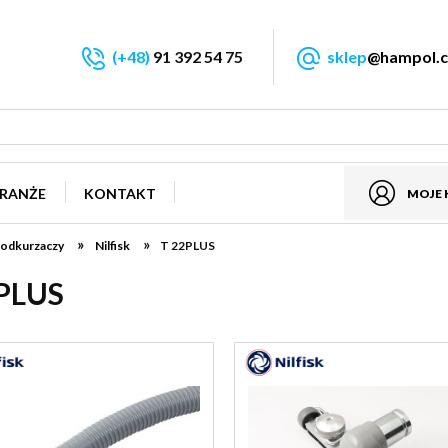
(+48)
91 392 54 75
sklep
@hampol.c
RANŻE
KONTAKT
MOJE
»
»
 odkurzaczy
Nilfisk
T 22PLUS
PLUS