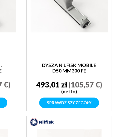
.
DYSZA NILFISK MOBILE
E
D50 MM300 FE
COMPLETE
7 €)
493,01 zł
(105,57 €)
(netto)
SPRAWDŹ SZCZEGÓŁY