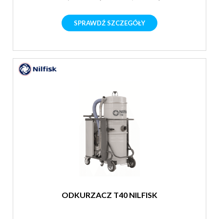
SPRAWDŹ SZCZEGÓŁY
ODKURZACZ T40 NILFISK