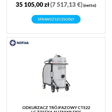
35 105,00 zł
(7 517,13 €)
(netto)
SPRAWDŹ SZCZEGÓŁY
ODKURZACZ TRÓJFAZOWY CTS22
LC Z22 EXA AU FM NILFISK