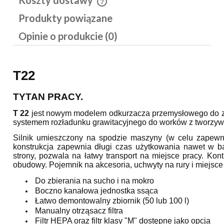
Cena nie zawiera ewentualnych kosztów płatności
Produkty powiązane
Opinie o produkcie (0)
T22
TYTAN PRACY.
T 22
jest nowym modelem odkurzacza przemysłowego do zbier
systemem rozładunku grawitacyjnego do worków z tworzywa. 
Silnik umieszczony na spodzie maszyny (w celu zapewni
konstrukcja zapewnia długi czas użytkowania nawet w b
strony, pozwala na łatwy transport na miejsce pracy. Kon
obudowy. Pojemnik na akcesoria, uchwyty na rury i miejsce
Do zbierania na sucho i na mokro
Boczno kanałowa jednostka ssąca
Łatwo demontowalny zbiornik (50 lub 100 l)
Manualny otrząsacz filtra
Filtr HEPA oraz filtr klasy "M" dostępne jako opcja