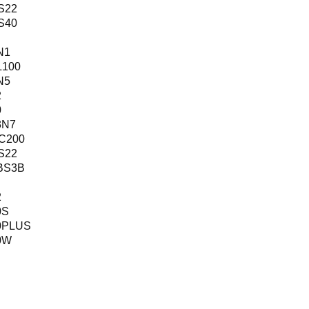
S22
S40
N1
L100
N5
2
0
3N7
C200
S22
BS3B
2
0S
0PLUS
0W