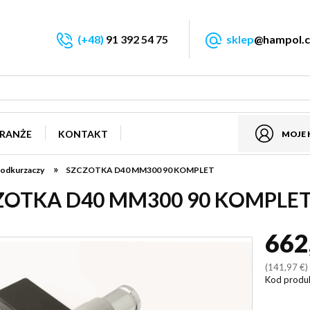
(+48)
91 392 54 75
sklep
@hampol.c
RANŻE
KONTAKT
MOJE
»
 odkurzaczy
SZCZOTKA D40 MM300 90 KOMPLET
ZOTKA D40 MM300 90 KOMPLE
662
(141,97 €
Kod produ