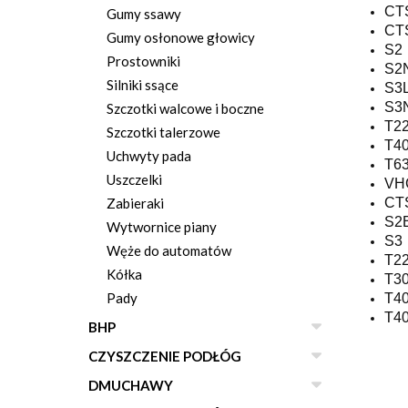
CT
Gumy ssawy
CT
Gumy osłonowe głowicy
S2
Prostowniki
S2
Silniki ssące
S3
S3
Szczotki walcowe i boczne
T2
Szczotki talerzowe
T4
Uchwyty pada
T6
Uszczelki
VH
CT
Zabieraki
S2
Wytwornice piany
S3
Węże do automatów
T2
Kółka
T3
Pady
T4
T4
BHP
CZYSZCZENIE PODŁÓG
DMUCHAWY