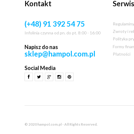
Kontakt
Serwis
(+48) 91 392 54 75
Regulamin
Zwroty i re
Infolinia czynna od pn. do pt. 8:00 - 16:00
Polityka pr
Napisz do nas
Formy fina
sklep@hampol.com.pl
Płatności
Social Media
© 2020 hampol.com.pl - All Rights Reserved.