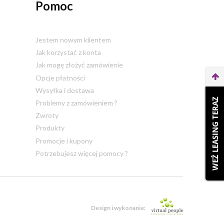
Pomoc
Jestem nowym klientem
Jak korzystać z konta
Jak mogę złożyć zamówienie
Opcje płatności
Wysyłka i dostawa
WEŹ LEASING TERAZ
Problemy z zamówieniem ?
Zwroty
Produkty
Promocje i kupony
Potrzebujesz więcej pomocy ?
Design i wykonanie: