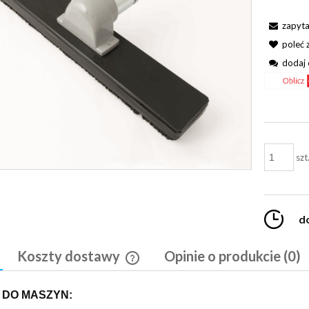
zapyta
poleć
dodaj 
szt
d
Koszty dostawy
Opinie o produkcie (0)
Cena nie zawiera ewentualnych kosztó
 DO MASZYN:
płatności