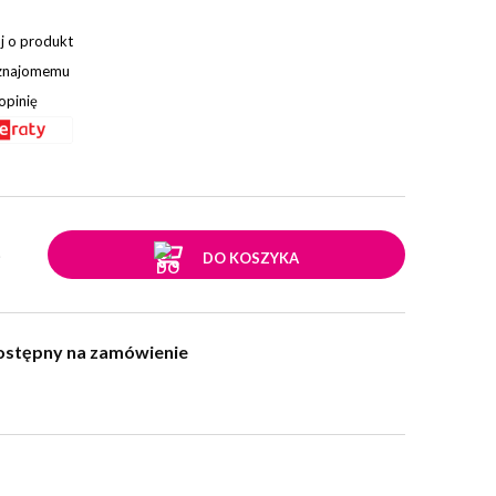
j o produkt
 znajomemu
opinię
.
DO KOSZYKA
ostępny na zamówienie
w