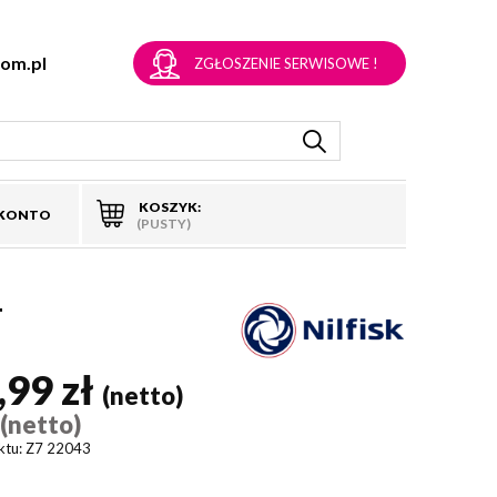
om.pl
ZGŁOSZENIE SERWISOWE !
KOSZYK:
 KONTO
(PUSTY)
T
,99 zł
(netto)
(netto)
)
ktu:
Z7 22043