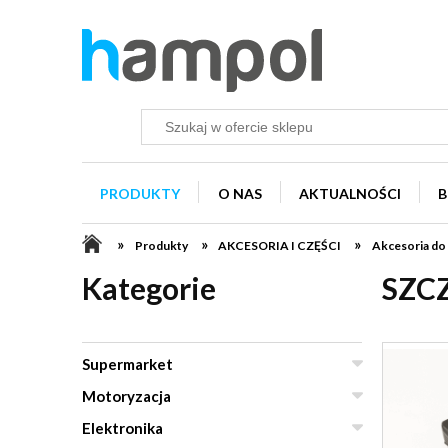
PRODUKTY
O NAS
AKTUALNOŚCI
B
»
»
»
Produkty
AKCESORIA I CZĘŚCI
Akcesoria do
Kategorie
SZC
Supermarket
Motoryzacja
Elektronika