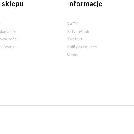
 sklepu
Informacje
y
RATY
klamacje
Raty mBank
ywatności
Kontakt
nsowania
Polityka cookies
O nas