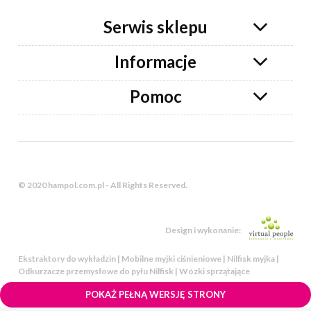
Serwis sklepu
Informacje
Pomoc
© 2020 hampol.com.pl - All Rights Reserved.
Design i wykonanie:
Ekstraktory do wykładzin | Mobilne myjki ciśnieniowe | Nilfisk myjka |
Odkurzacze przemysłowe do pyłu Nilfisk | Wózki sprzątające
POKAŻ PEŁNĄ WERSJĘ STRONY