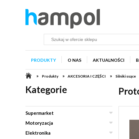
PRODUKTY
O NAS
AKTUALNOŚCI
B
»
»
»
Produkty
AKCESORIA I CZĘŚCI
Silniki ssące
Kategorie
Prot
Supermarket
Motoryzacja
Elektronika