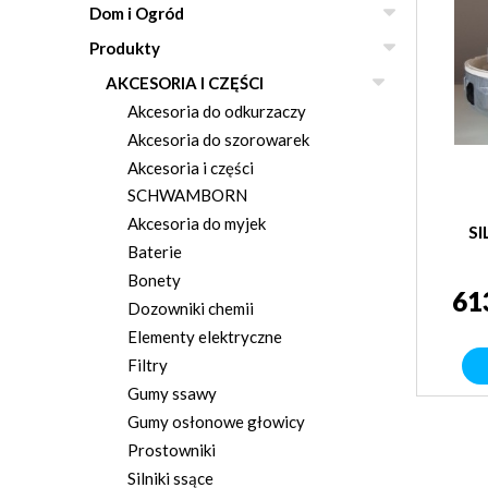
Dom i Ogród
Produkty
AKCESORIA I CZĘŚCI
Akcesoria do odkurzaczy
Akcesoria do szorowarek
Akcesoria i części
SCHWAMBORN
Akcesoria do myjek
SI
Baterie
Bonety
61
Dozowniki chemii
Elementy elektryczne
Filtry
Gumy ssawy
Gumy osłonowe głowicy
Prostowniki
Silniki ssące