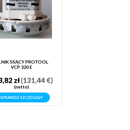
LNIK SSĄCY PROTOOL
VCP 320 E
3,82 zł
(131,44 €)
(netto)
SPRAWDŹ SZCZEGÓŁY