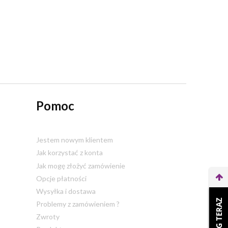
Pomoc
Jestem nowym klientem
Jak korzystać z konta
Jak mogę złożyć zamówienie
Opcje płatności
Wysyłka i dostawa
Problemy z zamówieniem ?
Zwroty