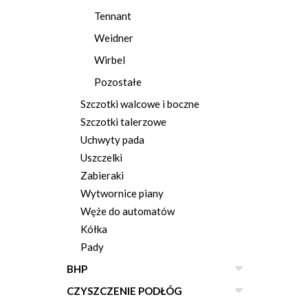
Tennant
Weidner
Wirbel
Pozostałe
Szczotki walcowe i boczne
Szczotki talerzowe
Uchwyty pada
Uszczelki
Zabieraki
Wytwornice piany
Węże do automatów
Kółka
Pady
BHP
CZYSZCZENIE PODŁÓG