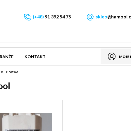
(+48)
91 392 54 75
sklep
@hampol.c
RANŻE
KONTAKT
MOJE
»
Protool
ool