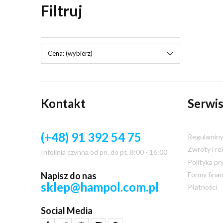
Filtruj
Cena: (wybierz)
Kontakt
Serwis
(+48) 91 392 54 75
Regulamin
Zwroty i re
Infolinia czynna od pn. do pt. 8:00 - 16:00
Polityka pr
Napisz do nas
Formy fina
sklep@hampol.com.pl
Płatności
Social Media