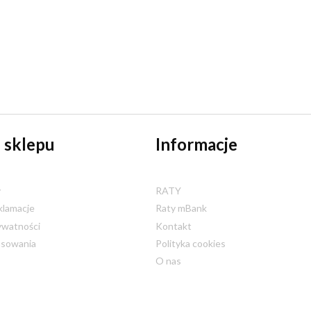
 sklepu
Informacje
y
RATY
klamacje
Raty mBank
ywatności
Kontakt
nsowania
Polityka cookies
O nas