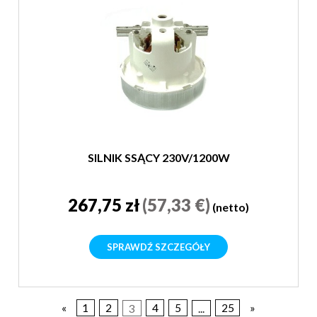
SILNIK SSĄCY 230V/1200W
267,75 zł
(57,33 €)
(netto)
SPRAWDŹ SZCZEGÓŁY
«
1
2
3
4
5
...
25
»