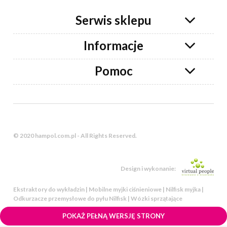
Serwis sklepu
Informacje
Pomoc
© 2020 hampol.com.pl - All Rights Reserved.
Design i wykonanie:
Ekstraktory do wykładzin | Mobilne myjki ciśnieniowe | Nilfisk myjka |
Odkurzacze przemysłowe do pyłu Nilfisk | Wózki sprzątające
POKAŻ PEŁNĄ WERSJĘ STRONY