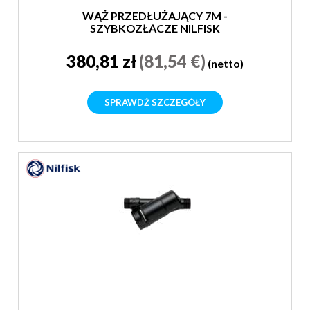
WĄŻ PRZEDŁUŻAJĄCY 7M -
SZYBKOZŁĄCZE NILFISK
380,81 zł
(81,54 €)
(netto)
SPRAWDŹ SZCZEGÓŁY