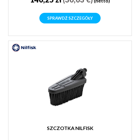
(netto)
SPRAWDŹ SZCZEGÓŁY
SZCZOTKA NILFISK