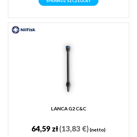
SPRAWDŹ SZCZEGÓŁY
LANCA G2 C&C
64,59 zł
(13,83 €)
(netto)