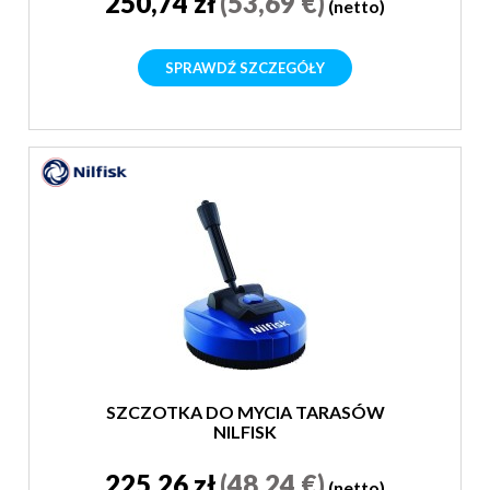
250,74 zł
(53,69 €)
(netto)
SPRAWDŹ SZCZEGÓŁY
SZCZOTKA DO MYCIA TARASÓW
NILFISK
225,26 zł
(48,24 €)
(netto)