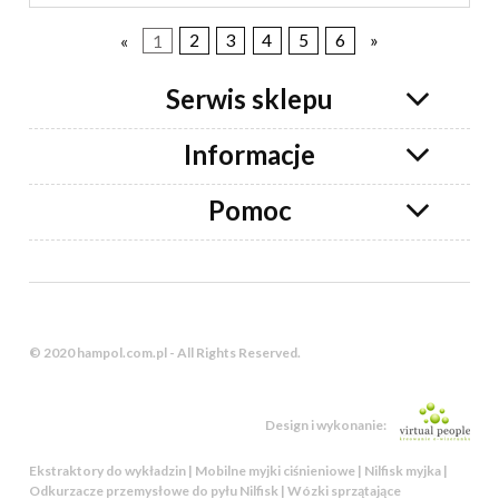
«
1
2
3
4
5
6
»
Serwis sklepu
Informacje
Pomoc
© 2020 hampol.com.pl - All Rights Reserved.
Design i wykonanie:
Ekstraktory do wykładzin | Mobilne myjki ciśnieniowe | Nilfisk myjka |
Odkurzacze przemysłowe do pyłu Nilfisk | Wózki sprzątające