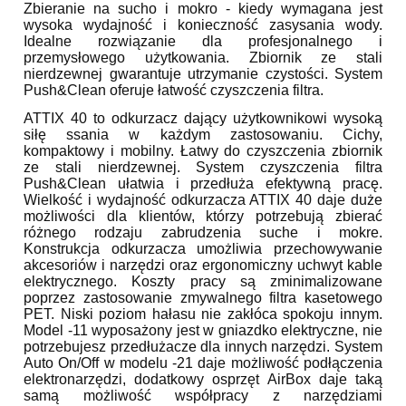
Zbieranie na sucho i mokro - kiedy wymagana jest
wysoka wydajność i konieczność zasysania wody.
Idealne rozwiązanie dla profesjonalnego i
przemysłowego użytkowania. Zbiornik ze stali
nierdzewnej gwarantuje utrzymanie czystości. System
Push&Clean oferuje łatwość czyszczenia filtra.
ATTIX 40 to odkurzacz dający użytkownikowi wysoką
siłę ssania w każdym zastosowaniu. Cichy,
kompaktowy i mobilny. Łatwy do czyszczenia zbiornik
ze stali nierdzewnej. System czyszczenia filtra
Push&Clean ułatwia i przedłuża efektywną pracę.
Wielkość i wydajność odkurzacza ATTIX 40 daje duże
możliwości dla klientów, którzy potrzebują zbierać
różnego rodzaju zabrudzenia suche i mokre.
Konstrukcja odkurzacza umożliwia przechowywanie
akcesoriów i narzędzi oraz ergonomiczny uchwyt kable
elektrycznego. Koszty pracy są zminimalizowane
poprzez zastosowanie zmywalnego filtra kasetowego
PET. Niski poziom hałasu nie zakłóca spokoju innym.
Model -11 wyposażony jest w gniazdko elektryczne, nie
potrzebujesz przedłużacze dla innych narzędzi. System
Auto On/Off w modelu -21 daje możliwość podłączenia
elektronarzędzi, dodatkowy osprzęt AirBox daje taką
samą możliwość współpracy z narzędziami