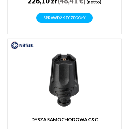
226,10 zł
(48,41 €)
(netto)
SPRAWDŹ SZCZEGÓŁY
DYSZA SAMOCHODOWA C&C