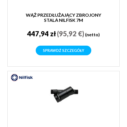
WĄŻ PRZEDŁUŻAJĄCY ZBROJONY
STALĄ NILFISK 7M
447,94 zł
(95,92 €)
(netto)
SPRAWDŹ SZCZEGÓŁY