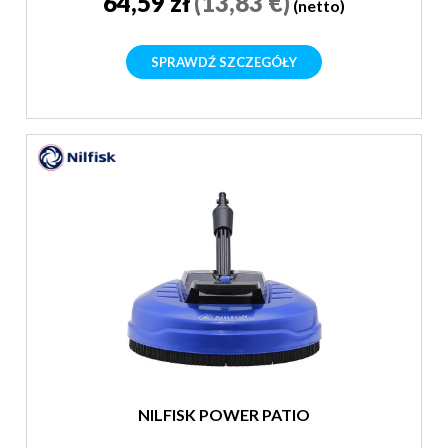
64,59 zł
(13,83 €)
(netto)
SPRAWDŹ SZCZEGÓŁY
NILFISK POWER PATIO