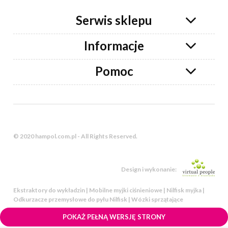
Serwis sklepu
Informacje
Pomoc
© 2020 hampol.com.pl - All Rights Reserved.
Design i wykonanie:
Ekstraktory do wykładzin | Mobilne myjki ciśnieniowe | Nilfisk myjka |
Odkurzacze przemysłowe do pyłu Nilfisk | Wózki sprzątające
POKAŻ PEŁNĄ WERSJĘ STRONY