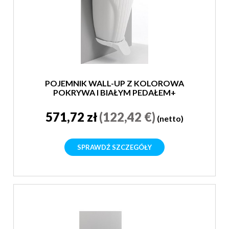
POJEMNIK WALL-UP Z KOLOROWA
POKRYWA I BIAŁYM PEDAŁEM+
ŚRUBY 50L
571,72 zł
(122,42 €)
(netto)
SPRAWDŹ SZCZEGÓŁY