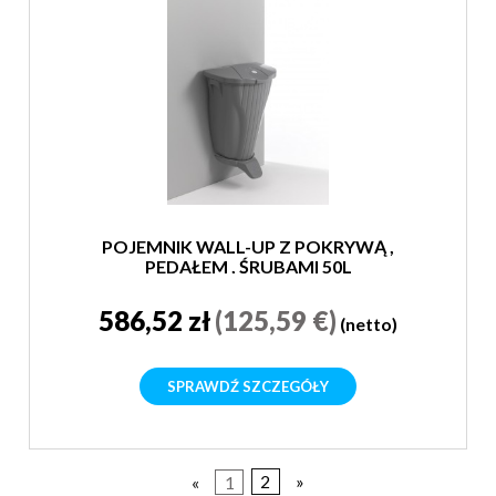
POJEMNIK WALL-UP Z POKRYWĄ ,
PEDAŁEM , ŚRUBAMI 50L
586,52 zł
(125,59 €)
(netto)
SPRAWDŹ SZCZEGÓŁY
«
1
2
»