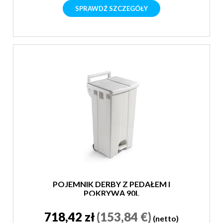
SPRAWDŹ SZCZEGÓŁY
POJEMNIK DERBY Z PEDAŁEM I
POKRYWĄ 90L
718,42 zł
(153,84 €)
(netto)