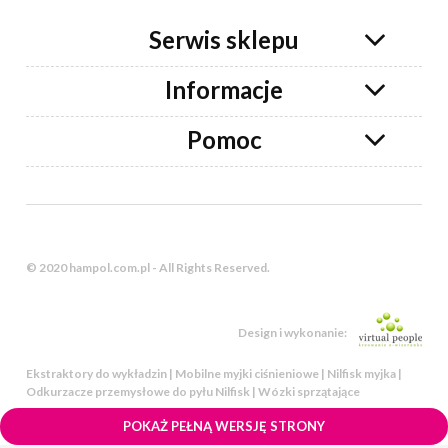
Serwis sklepu
Informacje
Pomoc
© 2020 hampol.com.pl - All Rights Reserved.
Design i wykonanie:
Ekstraktory do wykładzin | Mobilne myjki ciśnieniowe | Nilfisk myjka |
Odkurzacze przemysłowe do pyłu Nilfisk | Wózki sprzątające
POKAŻ PEŁNĄ WERSJĘ STRONY