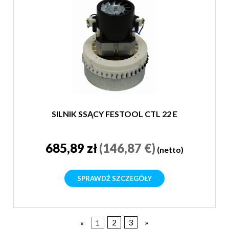
SILNIK SSĄCY FESTOOL CTL 22 E
685,89 zł
(146,87 €)
(netto)
SPRAWDŹ SZCZEGÓŁY
«
1
2
3
»