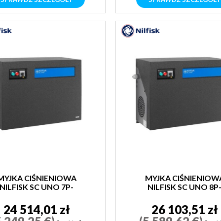
MYJKA CIŚNIENIOWA
MYJKA CIŚNIENIOW
NILFISK SC UNO 7P-
NILFISK SC UNO 8P
180/1200
160/2500 400/3/50
24 514,01 zł
26 103,51 zł