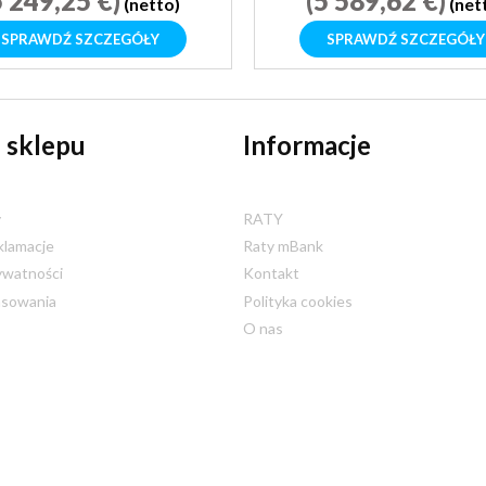
5 249,25 €)
(5 589,62 €)
(netto)
(net
SPRAWDŹ SZCZEGÓŁY
SPRAWDŹ SZCZEGÓŁY
 sklepu
Informacje
y
RATY
klamacje
Raty mBank
ywatności
Kontakt
nsowania
Polityka cookies
O nas