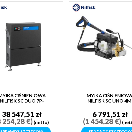
MYJKA CIŚNIENIOWA
MYJKA CIŚNIENIOW
NILFISK SC DUO 7P-
NILFISK SC UNO 4M
180/2400
160/720 PS
38 547,51 zł
6 791,51 zł
8 254,28 €)
(1 454,28 €)
(netto)
(net
SPRAWDŹ SZCZEGÓŁY
SPRAWDŹ SZCZEGÓŁY