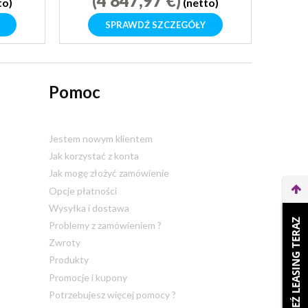
(4 847,97 €)
to)
(netto)
SPRAWDŹ SZCZEGÓŁY
Pomoc
Jestem nowym klientem
Jak korzystać z konta
Jak mogę złożyć zamówienie
Opcje płatności
Wysyłka i dostawa
WEŹ LEASING TERAZ
Problemy z zamówieniem ?
Zwroty
Produkty
Promocje i kupony
Potrzebujesz więcej pomocy ?