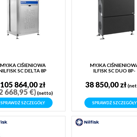
MYJKA CIŚIENIOWA
MYJKA CIŚNIENIOW
NILFISK SC DELTA 8P
ILFISK SC DUO 8P-
180/4000 400/3/50 E
105 864,00 zł
38 850,00 zł
(net
2 668,95 €)
(netto)
SPRAWDŹ SZCZEGÓŁY
SPRAWDŹ SZCZEGÓŁY