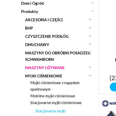
Dom i Ogród
Produkty
AKCESORIA I CZĘŚCI
BHP
CZYSZCZENIE PODŁÓG
DMUCHAWY
MASZYNY DO OBRÓBKI POSADZEK
SCHWAMBORN
MASZYNY UŻYWANE
MYJKI CIŚNIENIOWE
(2
Myjki ciśnieniowe z napędem
spalinowym
Mobilne myjki ciśnieniowe
Stacjonarne myjki ciśnieniowe
Stacjonarne myjki