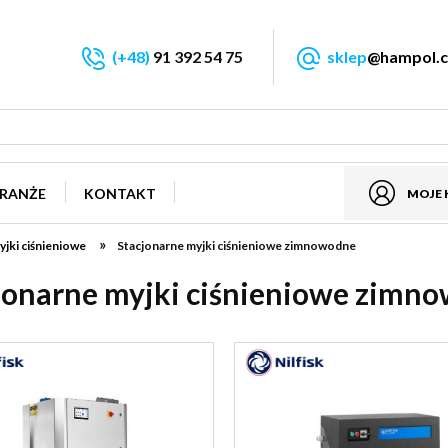
(+48)
91 392 54 75
sklep
@hampol.c
RANŻE
KONTAKT
MOJE
»
yjki ciśnieniowe
Stacjonarne myjki ciśnieniowe zimnowodne
jonarne myjki ciśnieniowe zimn