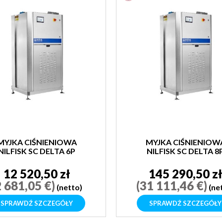
MYJKA CIŚNIENIOWA
MYJKA CIŚNIENIOW
NILFISK SC DELTA 6P
NILFISK SC DELTA 8
160/6000-4
100/15000-6
12 520,50 zł
145 290,50 z
2 681,05 €)
(31 111,46 €)
(netto)
(ne
SPRAWDŹ SZCZEGÓŁY
SPRAWDŹ SZCZEGÓŁY