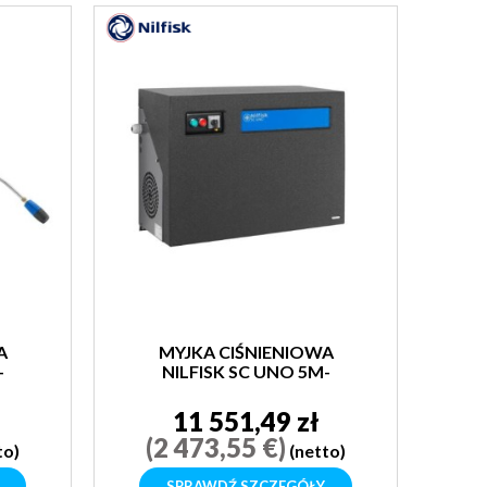
A
MYJKA CIŚNIENIOWA
-
NILFISK SC UNO 5M-
200/1050 L
11 551,49 zł
(2 473,55 €)
to)
(netto)
SPRAWDŹ SZCZEGÓŁY