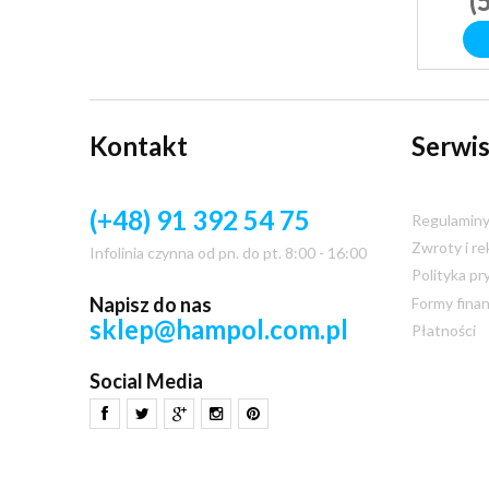
(
Kontakt
Serwis
(+48) 91 392 54 75
Regulamin
Zwroty i re
Infolinia czynna od pn. do pt. 8:00 - 16:00
Polityka pr
Napisz do nas
Formy fina
sklep@hampol.com.pl
Płatności
Social Media