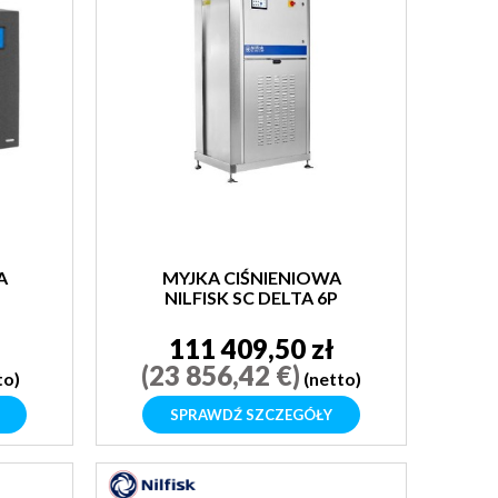
A
MYJKA CIŚNIENIOWA
-
NILFISK SC DELTA 6P
160/4500-3
111 409,50 zł
(23 856,42 €)
to)
(netto)
SPRAWDŹ SZCZEGÓŁY