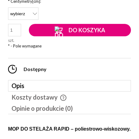
*
Centymetry[cm]:
DO KOSZYKA
szt.
*
- Pole wymagane
Dostępny
Opis
Koszty dostawy
Cena nie zawiera ewentualnych kosztów płatności
Opinie o produkcie (0)
MOP DO STELAŻA RAPID – poliestrowo-wiskozowy.