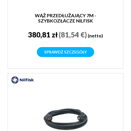
WĄŻ PRZEDŁUŻAJĄCY 7M -
SZYBKOZŁĄCZE NILFISK
380,81 zł
(81,54 €)
(netto)
SPRAWDŹ SZCZEGÓŁY