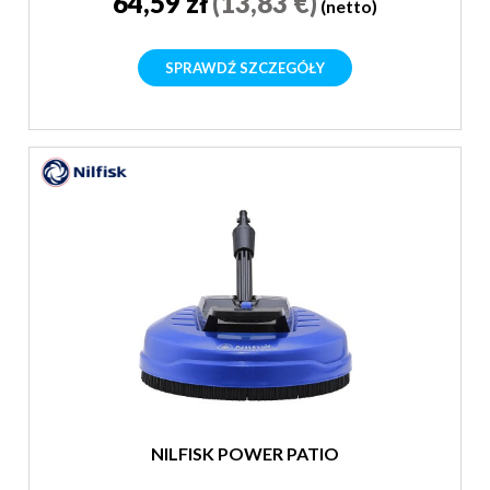
64,59 zł
(13,83 €)
(netto)
SPRAWDŹ SZCZEGÓŁY
NILFISK POWER PATIO