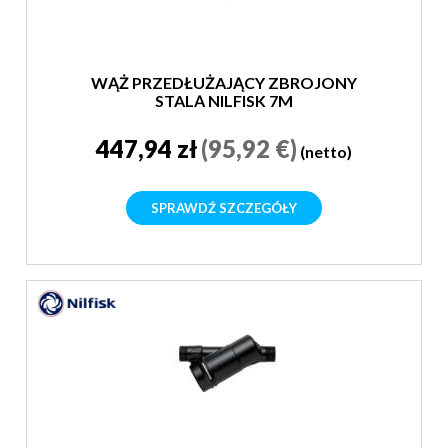
WĄŻ PRZEDŁUŻAJĄCY ZBROJONY
STALĄ NILFISK 7M
447,94 zł
(95,92 €)
(netto)
SPRAWDŹ SZCZEGÓŁY