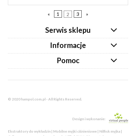
«
1
2
3
»
Serwis sklepu
Informacje
Pomoc
© 2020 hampol.com.pl - All Rights Reserved.
Design i wykonanie:
Ekstraktory do wykładzin | Mobilne myjki ciśnieniowe | Nilfisk myjka |