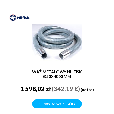
WĄŻ METALOWY NILFISK
Ø50X4000 MM
1 598,02 zł
(342,19 €)
(netto)
SPRAWDŹ SZCZEGÓŁY