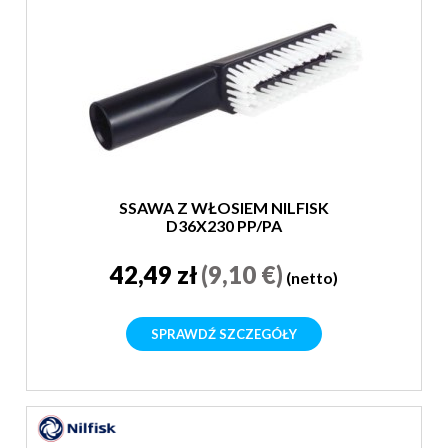
SSAWA Z WŁOSIEM NILFISK
D36X230 PP/PA
42,49 zł
(9,10 €)
(netto)
SPRAWDŹ SZCZEGÓŁY