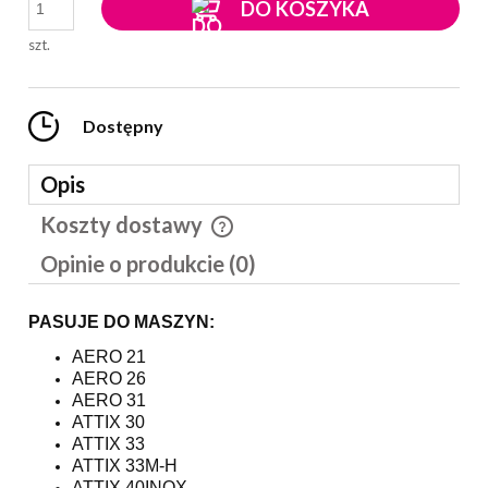
DO KOSZYKA
szt.
Dostępny
Opis
Koszty dostawy
Cena nie zawiera ewentualnych kosztów płatności
Opinie o produkcie (0)
PASUJE DO MASZYN:
AERO 21
AERO 26
AERO 31
ATTIX 30
ATTIX 33
ATTIX 33M-H
ATTIX 40INOX