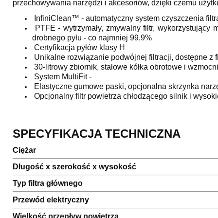
przechowywania narzędzi i akcesoriów, dzięki czemu użytk
InfiniClean™ - automatyczny system czyszczenia filtr
PTFE - wytrzymały, zmywalny filtr, wykorzystujący 
drobnego pyłu - co najmniej 99,9%
Certyfikacja pyłów klasy H
Unikalne rozwiązanie podwójnej filtracji, dostępne z 
30-litrowy zbiornik, stalowe kółka obrotowe i wzmocn
System MultiFit -
Elastyczne gumowe paski, opcjonalna skrzynka narz
Opcjonalny filtr powietrza chłodzącego silnik i wysokie
SPECYFIKACJA TECHNICZNA
Ciężar
Długość x szerokość x wysokość
Typ filtra głównego
Przewód elektryczny
Wielkość przepływ powietrza