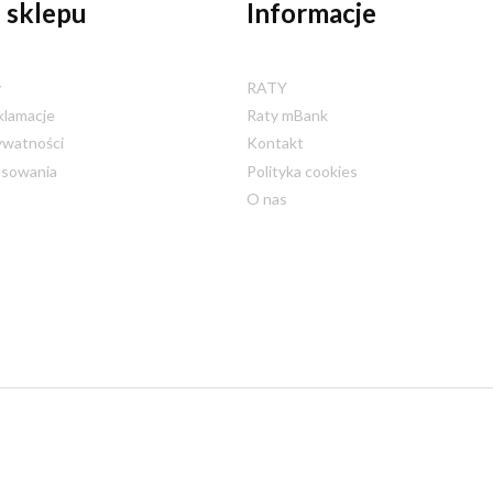
 sklepu
Informacje
y
RATY
klamacje
Raty mBank
ywatności
Kontakt
nsowania
Polityka cookies
O nas