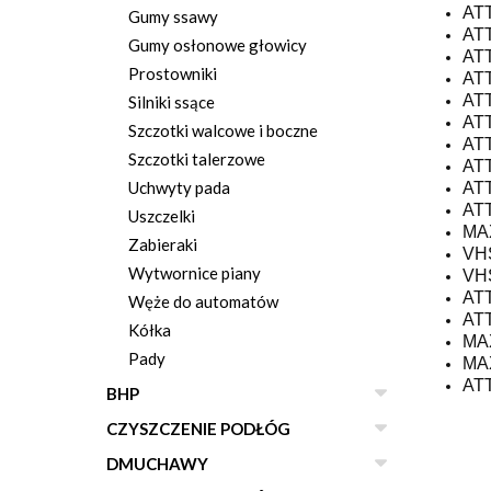
ATT
Gumy ssawy
ATT
Gumy osłonowe głowicy
AT
Prostowniki
AT
ATT
Silniki ssące
AT
Szczotki walcowe i boczne
ATT
Szczotki talerzowe
ATT
Uchwyty pada
ATT
ATT
Uszczelki
MAX
Zabieraki
VH
Wytwornice piany
VH
ATT
Węże do automatów
ATT
Kółka
MAX
Pady
MA
ATT
BHP
CZYSZCZENIE PODŁÓG
DMUCHAWY