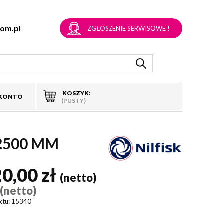
om.pl
ZGŁOSZENIE SERWISOWE !
KOSZYK:
 KONTO
(PUSTY)
2500 MM
20,00 zł
(netto)
(netto)
)
ktu:
15340