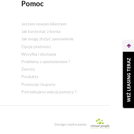
Pomoc
Jestem nowym klientem
Jak korzystać z konta
Jak mogę złożyć zamówienie
Opcje płatności
Wysyłka i dostawa
WEŹ LEASING TERAZ
Problemy z zamówieniem ?
Zwroty
Produkty
Promocje i kupony
Potrzebujesz więcej pomocy ?
Design i wykonanie: