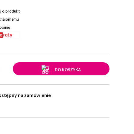
j o produkt
 znajomemu
opinię
.
DO KOSZYKA
ostępny na zamówienie
w