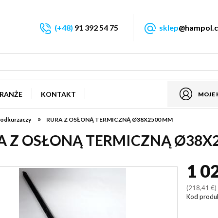
(+48)
91 392 54 75
sklep
@hampol.c
RANŻE
KONTAKT
MOJE
»
 odkurzaczy
RURA Z OSŁONĄ TERMICZNĄ Ø38X2500 MM
A Z OSŁONĄ TERMICZNĄ Ø38X
1 0
(218,41 €
Kod produ