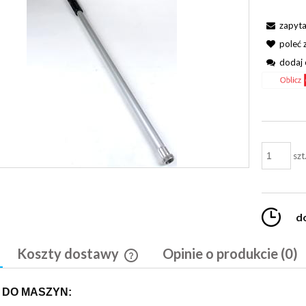
zapyta
poleć
dodaj 
szt
d
Koszty dostawy
Opinie o produkcie (0)
Cena nie zawiera ewentualnych kosztó
 DO MASZYN:
płatności