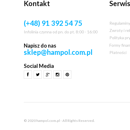
Kontakt
Serwis
(+48) 91 392 54 75
Regulamin
Zwroty i re
Infolinia czynna od pn. do pt. 8:00 - 16:00
Polityka pr
Napisz do nas
Formy fina
sklep@hampol.com.pl
Płatności
Social Media
© 2020 hampol.com.pl - All Rights Reserved.