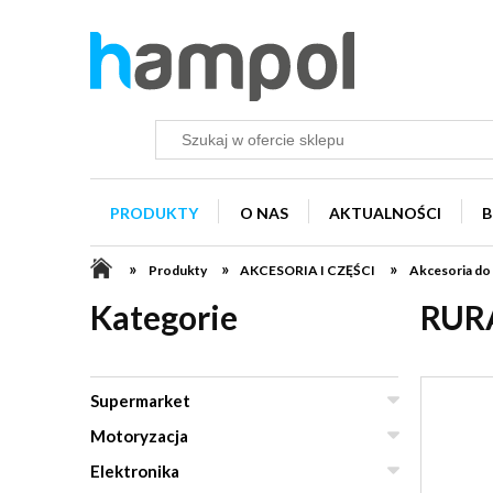
PRODUKTY
O NAS
AKTUALNOŚCI
B
»
»
»
Produkty
AKCESORIA I CZĘŚCI
Akcesoria do
Kategorie
RUR
Supermarket
Motoryzacja
Elektronika