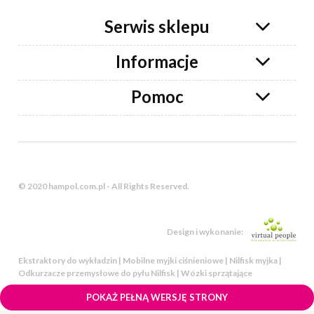
Serwis sklepu
Informacje
Pomoc
© 2020 hampol.com.pl - All Rights Reserved.
Design i wykonanie:
Ekstraktory do wykładzin | Mobilne myjki ciśnieniowe | Nilfisk myjka |
Odkurzacze przemysłowe do pyłu Nilfisk | Wózki sprzątające
POKAŻ PEŁNĄ WERSJĘ STRONY