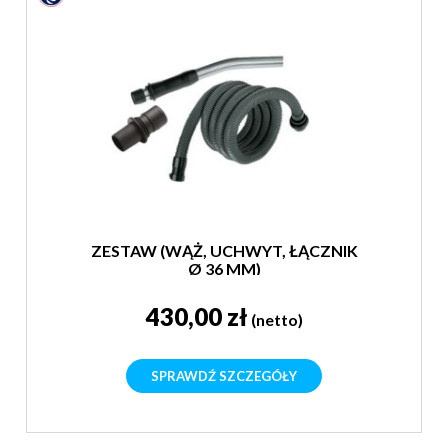
ZESTAW (WĄŻ, UCHWYT, ŁĄCZNIK
Ø 36 MM)
430,00 zł
(netto)
SPRAWDŹ SZCZEGÓŁY