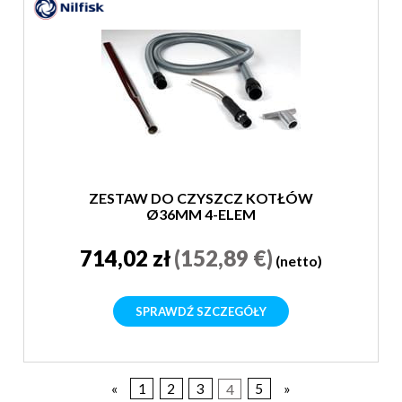
ZESTAW DO CZYSZCZ KOTŁÓW
Ø36MM 4-ELEM
714,02 zł
(152,89 €)
(netto)
SPRAWDŹ SZCZEGÓŁY
«
1
2
3
4
5
»