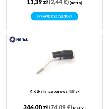
11,39 zł
(2,44 €)
(netto)
SPRAWDŹ SZCZEGÓŁY
Krótka lanca parowa Nilfisk
346,00 zł
(74,09 €)
(netto)