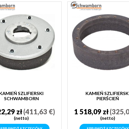
KAMIEŃ SZLIFIERSKI
KAMIEŃ SZLIFIERSK
SCHWAMBORN
PIERŚCIEŃ
SCHWAMBORN
22,29 zł
(411,63 €)
1 518,09 zł
(325,0
(netto)
(netto)
SPRAWDŹ SZCZEGÓŁY
SPRAWDŹ SZCZEGÓŁY