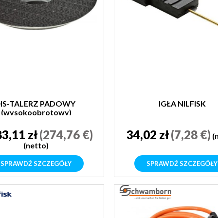
HS-TALERZ PADOWY
IGŁA NILFISK
(wysokoobrotowy)
SCHWAMBORN
83,11 zł
(274,76 €)
34,02 zł
(7,28 €)
(
(netto)
SPRAWDŹ SZCZEGÓŁY
SPRAWDŹ SZCZEGÓŁY