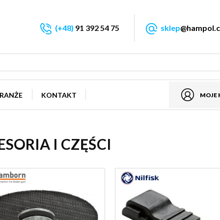
(+48)
91 392 54 75
sklep
@hampol.c
RANŻE
KONTAKT
MOJE
SORIA I CZĘŚCI