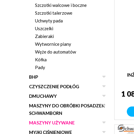
Szczotki walcowe i boczne
Szczotki talerzowe
Uchwyty pada
Uszczelki
Zabieraki
Wytwornice piany
Węże do automatów
Kółka
Pady
IN
BHP
CZYSZCZENIE PODŁÓG
1 0
DMUCHAWY
MASZYNY DO OBRÓBKI POSADZEK
SCHWAMBORN
MASZYNY UŻYWANE
MYJKI CIŚNIENIOWE