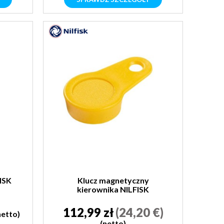
ISK
Klucz magnetyczny
kierownika NILFISK
112,99 zł
(24,20 €)
netto)
(netto)