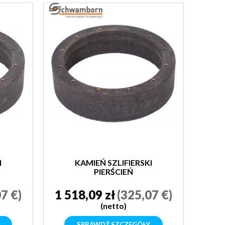
I
KAMIEŃ SZLIFIERSKI
PIERŚCIEŃ
SCHWAMBORN
7 €)
1 518,09 zł
(325,07 €)
(netto)
SPRAWDŹ SZCZEGÓŁY