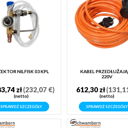
ŻEKTOR NILFISK 03 KPL
KABEL PRZEDŁUŻAJĄ
220V
83,74 zł
(232,07 €)
612,30 zł
(131,1
(netto)
(netto)
SPRAWDŹ SZCZEGÓŁY
SPRAWDŹ SZCZEGÓŁY