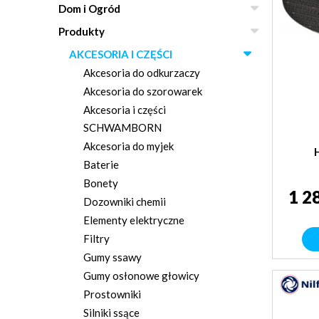
Dom i Ogród
Produkty
AKCESORIA I CZĘŚCI
Akcesoria do odkurzaczy
Akcesoria do szorowarek
Akcesoria i części
SCHWAMBORN
Akcesoria do myjek
Baterie
Bonety
1 2
Dozowniki chemii
Elementy elektryczne
Filtry
Gumy ssawy
Gumy osłonowe głowicy
Prostowniki
Silniki ssące