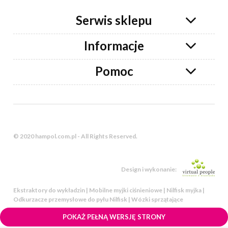
Serwis sklepu
Informacje
Pomoc
© 2020 hampol.com.pl - All Rights Reserved.
Design i wykonanie:
Ekstraktory do wykładzin | Mobilne myjki ciśnieniowe | Nilfisk myjka |
Odkurzacze przemysłowe do pyłu Nilfisk | Wózki sprzątające
POKAŻ PEŁNĄ WERSJĘ STRONY