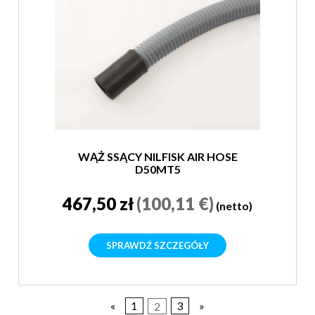
WĄŻ SSĄCY NILFISK AIR HOSE
D50MT5
467,50 zł
(100,11 €)
(netto)
SPRAWDŹ SZCZEGÓŁY
«
1
2
3
»