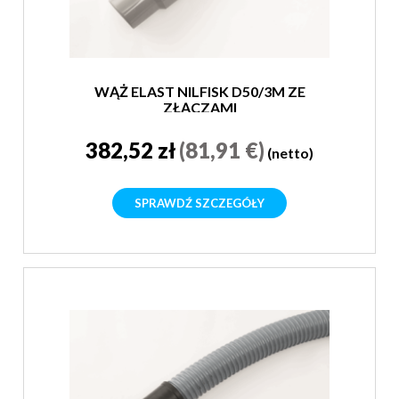
WĄŻ ELAST NILFISK D50/3M ZE
ZŁĄCZAMI
382,52 zł
(81,91 €)
(netto)
SPRAWDŹ SZCZEGÓŁY