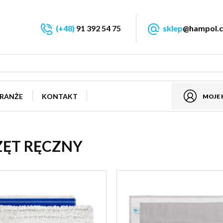
(+48)
91 392 54 75
sklep
@hampol.c
RANŻE
KONTAKT
MOJE
ZĘT RĘCZNY