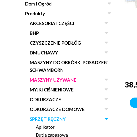
Dom i Ogród
Produkty
AKCESORIA I CZĘŚCI
BHP
CZYSZCZENIE PODŁÓG
DMUCHAWY
MASZYNY DO OBRÓBKI POSADZEK
SCHWAMBORN
MASZYNY UŻYWANE
38,
MYJKI CIŚNIENIOWE
ODKURZACZE
ODKURZACZE DOMOWE
SPRZĘT RĘCZNY
Aplikator
Butla zapasowa