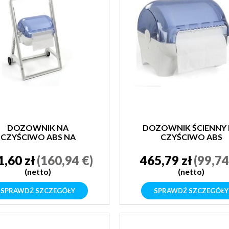
DOZOWNIK NA
DOZOWNIK ŚCIENNY
CZYŚCIWO ABS NA
CZYŚCIWO ABS
KÓŁKACH
1,60 zł
(160,94 €)
465,79 zł
(99,74
(netto)
(netto)
SPRAWDŹ SZCZEGÓŁY
SPRAWDŹ SZCZEGÓŁY