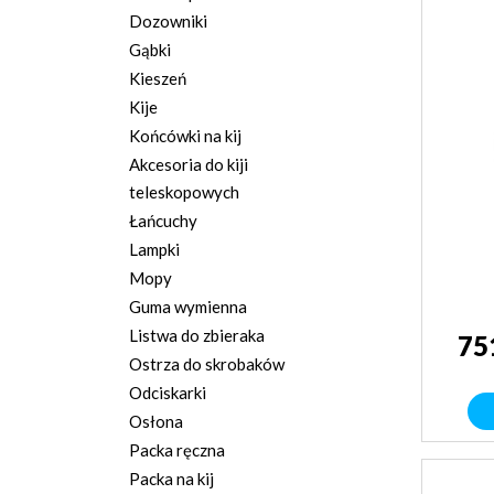
Dozowniki
Gąbki
Kieszeń
Kije
Końcówki na kij
Akcesoria do kiji
teleskopowych
Łańcuchy
Lampki
Mopy
Guma wymienna
Listwa do zbieraka
75
Ostrza do skrobaków
Odciskarki
Osłona
Packa ręczna
Packa na kij