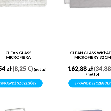
CLEAN GLASS
CLEAN GLASS WKŁAD
MICROFIBRA
MICROFIBRY 32 CM
MULTICOLOR BIAŁY
30CM
54 zł
(8,25 €)
162,88 zł
(34,88
(netto)
(netto)
SPRAWDŹ SZCZEGÓŁY
SPRAWDŹ SZCZEGÓŁY