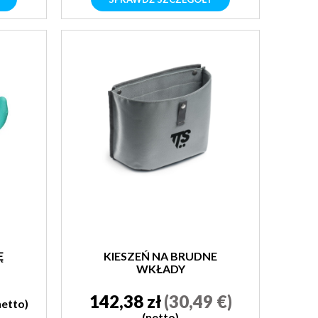
Ę
KIESZEŃ NA BRUDNE
WKŁADY
142,38 zł
(30,49 €)
netto)
(netto)