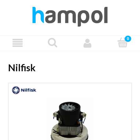
Nilfisk