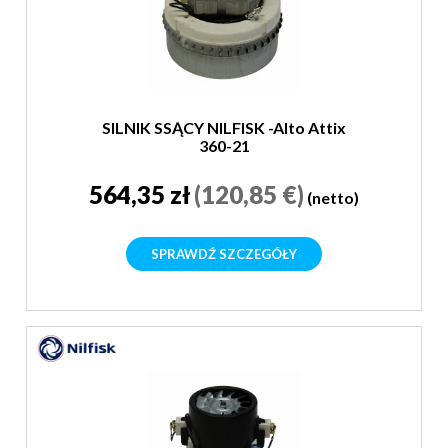
SILNIK SSĄCY NILFISK -Alto Attix
360-21
564,35 zł
(120,85 €)
(netto)
SPRAWDŹ SZCZEGÓŁY