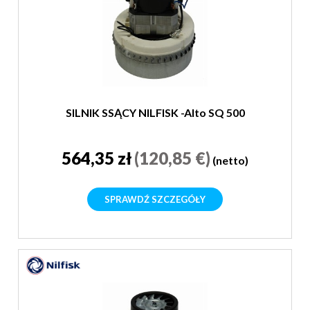
SILNIK SSĄCY NILFISK -Alto SQ 500
564,35 zł
(120,85 €)
(netto)
SPRAWDŹ SZCZEGÓŁY