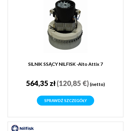
SILNIK SSĄCY NILFISK -Alto Attix 7
564,35 zł
(120,85 €)
(netto)
SPRAWDŹ SZCZEGÓŁY