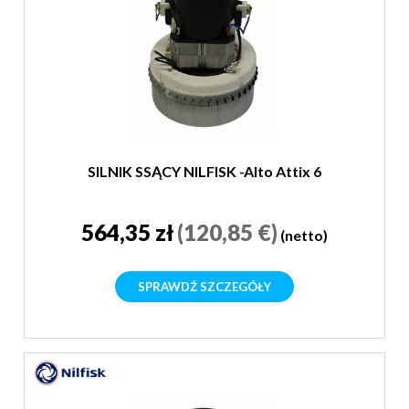
SILNIK SSĄCY NILFISK -Alto Attix 6
564,35 zł
(120,85 €)
(netto)
SPRAWDŹ SZCZEGÓŁY