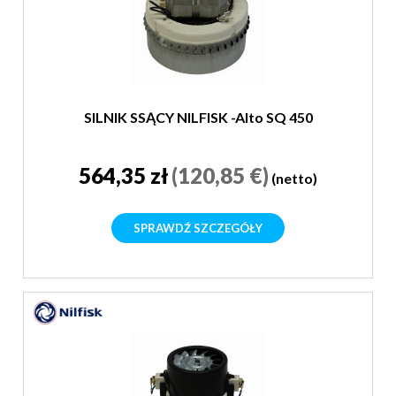
SILNIK SSĄCY NILFISK -Alto SQ 450
564,35 zł
(120,85 €)
(netto)
SPRAWDŹ SZCZEGÓŁY