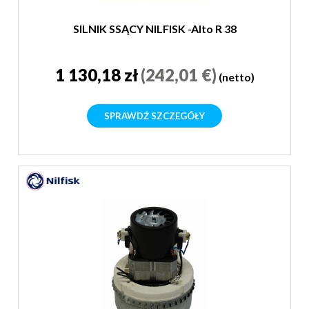
SILNIK SSĄCY NILFISK -Alto R 38
1 130,18 zł
(242,01 €)
(netto)
SPRAWDŹ SZCZEGÓŁY