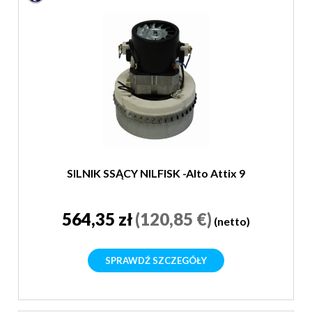
SILNIK SSĄCY NILFISK -Alto Attix 9
564,35 zł
(120,85 €)
(netto)
SPRAWDŹ SZCZEGÓŁY