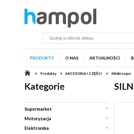
PRODUKTY
O NAS
AKTUALNOŚCI
B
»
»
»
Produkty
AKCESORIA I CZĘŚCI
Silniki ssące
Kategorie
SILN
Supermarket
Motoryzacja
Elektronika