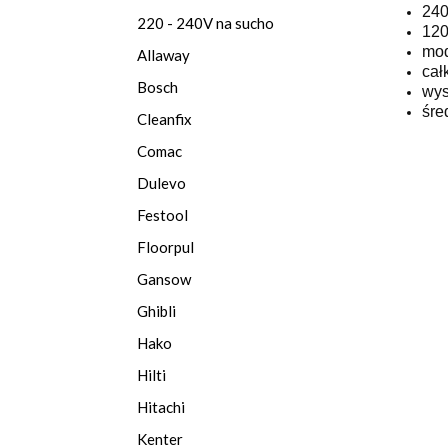
240
220 - 240V na sucho
120
mod
Allaway
cał
Bosch
wys
śre
Cleanfix
Comac
Dulevo
Festool
Floorpul
Gansow
Ghibli
Hako
Hilti
Hitachi
Kenter