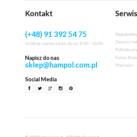
Kontakt
Serwis
(+48) 91 392 54 75
Regulamin
Zwroty i re
Infolinia czynna od pn. do pt. 8:00 - 16:00
Polityka pr
Napisz do nas
Formy fina
sklep@hampol.com.pl
Płatności
Social Media
© 2020 hampol.com.pl - All Rights Reserved.