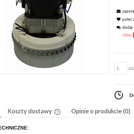
zapyta
poleć
dodaj 
szt
D
Koszty dostawy
Opinie o produkcie (0)
Cena nie zawiera ewentualnych kosztó
ECHNICZNE:
płatności