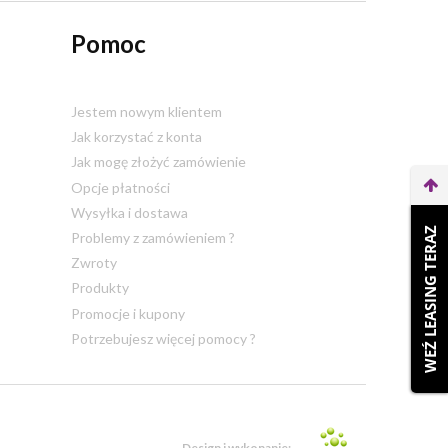
Pomoc
Jestem nowym klientem
Jak korzystać z konta
Jak mogę złożyć zamówienie
Opcje płatności
Wysyłka i dostawa
WEŹ LEASING TERAZ
Problemy z zamówieniem ?
Zwroty
Produkty
Promocje i kupony
Potrzebujesz więcej pomocy ?
Design i wykonanie: