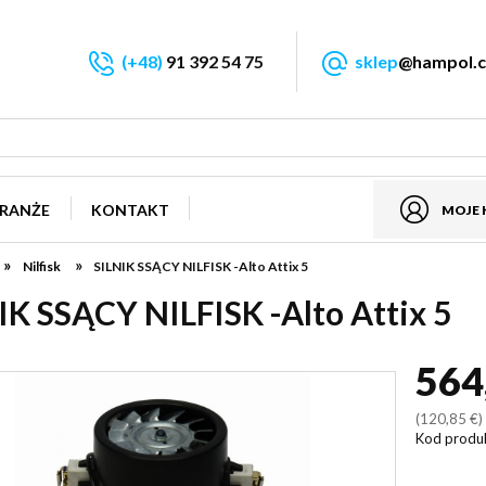
(+48)
91 392 54 75
sklep
@hampol.c
RANŻE
KONTAKT
MOJE
»
»
Nilfisk
SILNIK SSĄCY NILFISK -Alto Attix 5
IK SSĄCY NILFISK -Alto Attix 5
564
(120,85 €
Kod produ