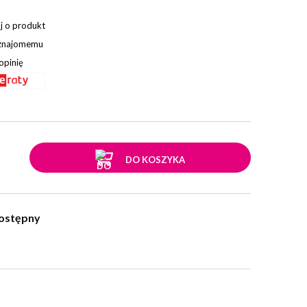
j o produkt
 znajomemu
opinię
.
DO KOSZYKA
ostępny
w