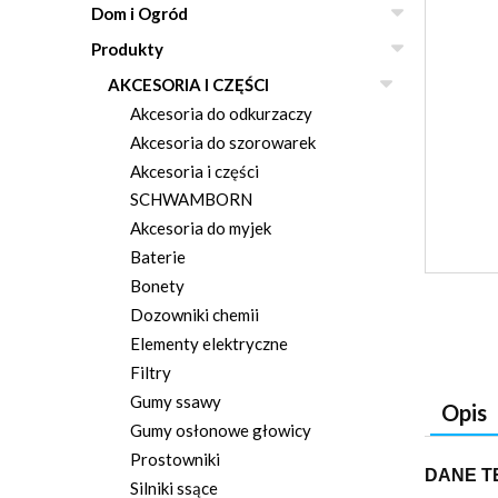
Dom i Ogród
Produkty
AKCESORIA I CZĘŚCI
Akcesoria do odkurzaczy
Akcesoria do szorowarek
Akcesoria i części
SCHWAMBORN
Akcesoria do myjek
Baterie
Bonety
Dozowniki chemii
Elementy elektryczne
Filtry
Gumy ssawy
Opis
Gumy osłonowe głowicy
Prostowniki
DANE T
Silniki ssące