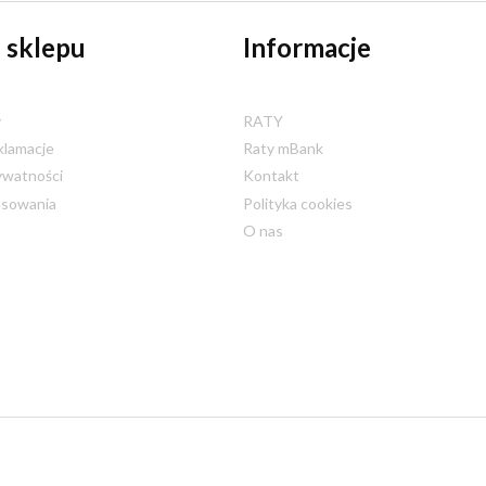
 sklepu
Informacje
y
RATY
klamacje
Raty mBank
ywatności
Kontakt
nsowania
Polityka cookies
O nas