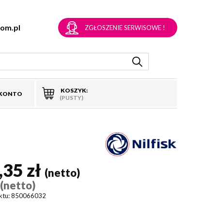
om.pl
ZGŁOSZENIE SERWISOWE !
KOSZYK:
 KONTO
(PUSTY)
,35 zł
(netto)
(netto)
)
ktu:
850066032