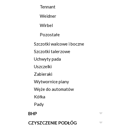
Tennant
Weidner
Wirbel
Pozostałe
Szczotki walcowe i boczne
Szczotki talerzowe
Uchwyty pada
Uszczelki
Zabieraki
Wytwornice piany
Węże do automatów
Kółka
Pady
BHP
CZYSZCZENIE PODŁÓG