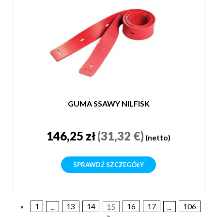
GUMA SSAWY NILFISK
146,25 zł
(31,32 €)
(netto)
SPRAWDŹ SZCZEGÓŁY
«
1
...
13
14
15
16
17
...
106
»