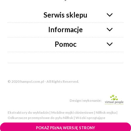
Serwis sklepu
Informacje
Pomoc
© 2020 hampol.com.pl - All Rights Reserved.
Design i wykonanie:
Ekstraktory do wykładzin | Mobilne myjki ciśnieniowe | Nilfisk myjka |
Odkurzacze przemysłowe do pyłu Nilfisk | Wózki sprzątające
POKAŻ PEŁNĄ WERSJĘ STRONY