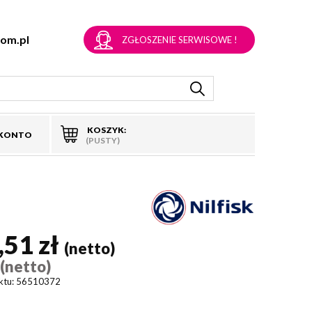
om.pl
ZGŁOSZENIE SERWISOWE !
KOSZYK:
 KONTO
(PUSTY)
,51 zł
(netto)
(netto)
)
ktu:
56510372