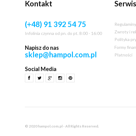
Kontakt
Serwis
(+48) 91 392 54 75
Regulamin
Zwroty i re
Infolinia czynna od pn. do pt. 8:00 - 16:00
Polityka pr
Napisz do nas
Formy fina
sklep@hampol.com.pl
Płatności
Social Media
© 2020 hampol.com.pl - All Rights Reserved.