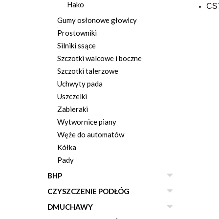
Hako
CS
Gumy osłonowe głowicy
Prostowniki
Silniki ssące
Szczotki walcowe i boczne
Szczotki talerzowe
Uchwyty pada
Uszczelki
Zabieraki
Wytwornice piany
Węże do automatów
Kółka
Pady
BHP
CZYSZCZENIE PODŁÓG
DMUCHAWY