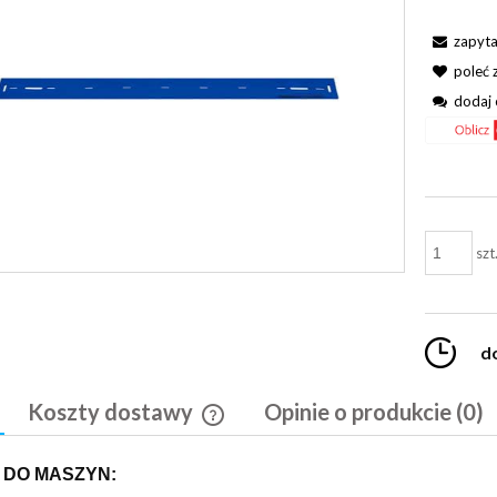
zapyta
poleć
dodaj 
szt
d
Koszty dostawy
Opinie o produkcie (0)
Cena nie zawiera ewentualnych kosztó
 DO MASZYN:
płatności