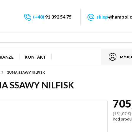
(+48)
91 392 54 75
sklep
@hampol.c
RANŻE
KONTAKT
MOJE
»
GUMA SSAWY NILFISK
A SSAWY NILFISK
705
(151,07 €
Kod produ