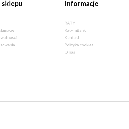
 sklepu
Informacje
y
RATY
klamacje
Raty mBank
ywatności
Kontakt
nsowania
Polityka cookies
O nas