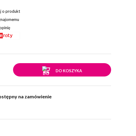
j o produkt
 znajomemu
opinię
.
DO KOSZYKA
ostępny na zamówienie
w