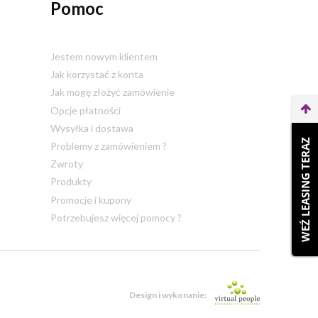
Pomoc
Jestem nowym klientem
Jak korzystać z konta
Jak mogę złożyć zamówienie
Opcje płatności
Wysyłka i dostawa
WEŹ LEASING TERAZ
Problemy z zamówieniem ?
Zwroty
Produkty
Promocje i kupony
Potrzebujesz więcej pomocy ?
Design i wykonanie: