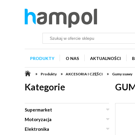
PRODUKTY
O NAS
AKTUALNOŚCI
B
»
»
»
Produkty
AKCESORIA I CZĘŚCI
Gumy ssawy
Kategorie
GUM
Supermarket
Motoryzacja
Elektronika