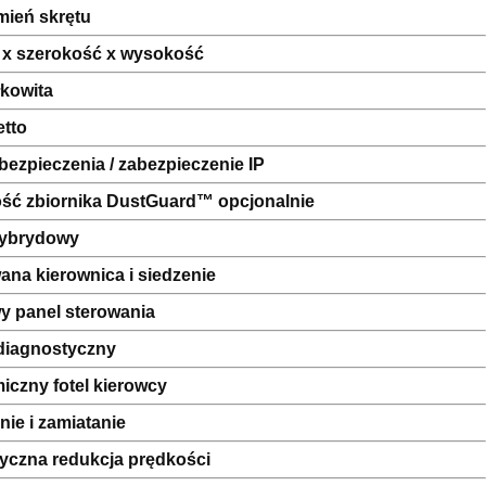
mień skrętu
 x szerokość x wysokość
kowita
etto
bezpieczenia / zabezpieczenie IP
ść zbiornika DustGuard™ opcjonalnie
ybrydowy
na kierownica i siedzenie
y panel sterowania
diagnostyczny
czny fotel kierowcy
ie i zamiatanie
yczna redukcja prędkości