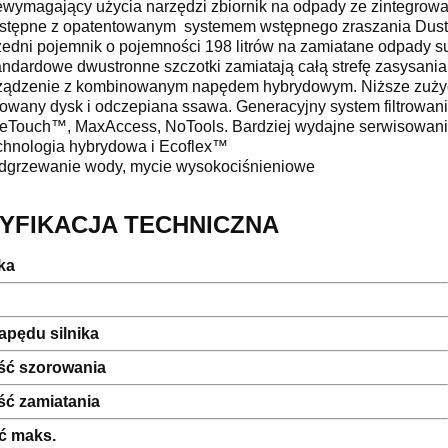
wymagający użycia narzędzi zbiornik na odpady ze zintegro
tępne z opatentowanym systemem wstępnego zraszania Dust
edni pojemnik o pojemności 198 litrów na zamiatane odpady 
ndardowe dwustronne szczotki zamiatają całą strefę zasysani
ądzenie z kombinowanym napędem hybrydowym. Niższe zużycie 
wany dysk i odczepiana ssawa. Generacyjny system filtrowania, 
Touch™, MaxAccess, NoTools. Bardziej wydajne serwisowanie
hnologia hybrydowa i Ecoflex™
grzewanie wody, mycie wysokociśnieniowe
YFIKACJA TECHNICZNA
ika
apędu silnika
ść szorowania
ść zamiatania
ć maks.