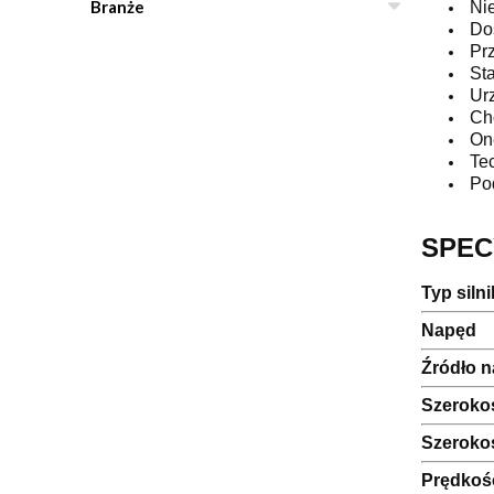
Branże
Nie
Dos
Prz
Sta
Urz
Cho
One
Tec
Pod
SPEC
Typ siln
Napęd
Źródło n
Szeroko
Szeroko
Prędkoś