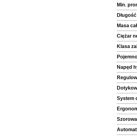
Min. pro
Długość
Masa cał
Ciężar n
Klasa za
Pojemno
Napęd h
Regulowa
Dotykow
System 
Ergonomi
Szorowan
Automat