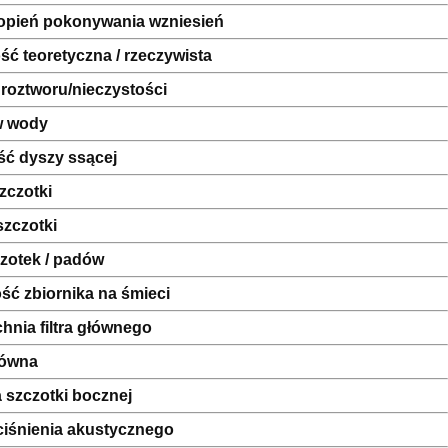
topień pokonywania wzniesień
ć teoretyczna / rzeczywista
 roztworu/nieczystości
w wody
ść dyszy ssącej
zczotki
zczotki
czotek / padów
ć zbiornika na śmieci
hnia filtra głównego
łówna
 szczotki bocznej
ciśnienia akustycznego