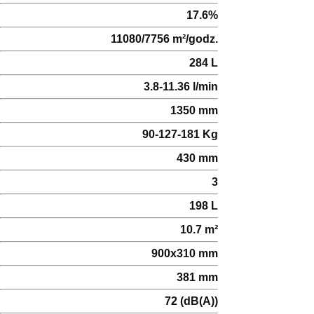
17.6%
11080/7756 m²/godz.
284 L
3.8-11.36 l/min
1350 mm
90-127-181 Kg
430 mm
3
198 L
10.7 m²
900x310 mm
381 mm
72 (dB(A))