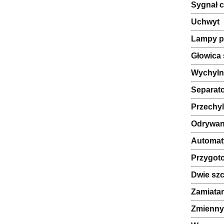
Sygnał c
Uchwyt
Lampy p
Głowica 
Wychyln
Separato
Przechyl
Odrywan
Automat
Przygot
Dwie szc
Zamiata
Zmienny