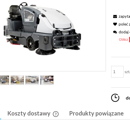
zapyta
poleć
dodaj 
szt
d
Koszty dostawy
Produkty powiązane
Cena nie zawiera ewentualnych kosztó