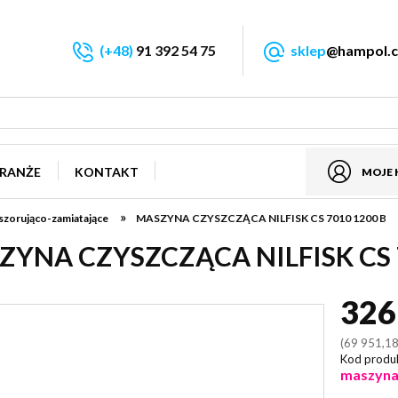
(+48)
91 392 54 75
sklep
@hampol.c
RANŻE
KONTAKT
MOJE
»
szorująco-zamiatające
MASZYNA CZYSZCZĄCA NILFISK CS 7010 1200 B
ZYNA CZYSZCZĄCA NILFISK CS 7
326
(69 951,18
Kod produ
maszyna