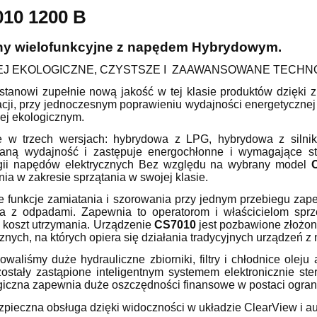
płatności
010 1200 B
y wielofunkcyjne z napędem Hybrydowym.
EJ EKOLOGICZNE, CZYSTSZE I ZAAWANSOWANE TECHN
stanowi zupełnie nową jakość w tej klasie produktów dzięki z
cji, przy jednoczesnym poprawieniu wydajności energetycznej 
iej ekologicznym.
e w trzech wersjach: hybrydowa z LPG, hybrydowa z siln
aną wydajność i zastępuje energochłonne i wymagające sta
gii napędów elektrycznych Bez względu na wybrany model
ia w zakresie sprzątania w swojej klasie.
e funkcje zamiatania i szorowania przy jednym przebiegu z
a z odpadami. Zapewnia to operatorom i właścicielom sprz
y koszt utrzymania. Urządzenie
CS7010
jest pozbawione złożon
cznych, na których opiera się działania tradycyjnych urządzeń
owaliśmy duże hydrauliczne zbiorniki, filtry i chłodnice olej
ostały zastąpione inteligentnym systemem elektronicznie s
giczna zapewnia duże oszczędności finansowe w postaci ogran
pieczna obsługa dzięki widoczności w układzie ClearView i au