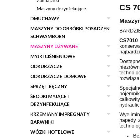
Zamiatarki
CS 7
Maszyny dezynfekujące
DMUCHAWY
Maszyn
MASZYNY DO OBRÓBKI POSADZEK
BARDZI
SCHWAMBORN
CS7010
konserwa
MASZYNY UŻYWANE
najbardz
MYJKI CIŚNIENIOWE
Dostępn
ODKURZACZE
niezrówn
technolo
ODKURZACZE DOMOWE
rozwiązan
SPRZĘT RĘCZNY
Specjaln
pojemnik
ŚRODKI MYJĄCE I
całkowit
DEZYNFEKUJĄCE
hydrauli
KRZEMIANY IMPREGNATY
Wyelimin
napędy z
BARWNIKI
technolo
WÓZKI HOTELOWE
Bez