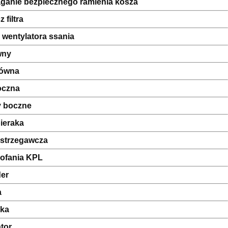
anie bezpiecznego ramienia kosza
 filtra
 wentylatora ssania
ówny
główna
oczna
y boczne
ieraka
strzegawcza
cofania KPL
der
a
ka
tor