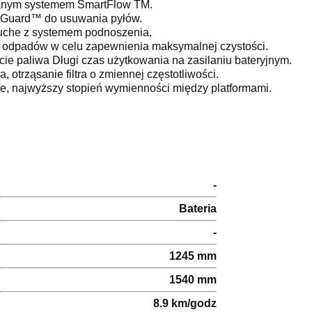
wanym systemem SmartFlow TM.
Guard™ do usuwania pyłów.
suche z systemem podnoszenia.
a odpadów w celu zapewnienia maksymalnej czystości.
paliwa Długi czas użytkowania na zasilaniu bateryjnym.
otrząsanie filtra o zmiennej częstotliwości.
, najwyższy stopień wymienności między platformami.
-
Bateria
-
1245 mm
1540 mm
8.9 km/godz