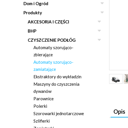
Dom i Ogród
Produkty
AKCESORIA I CZĘŚCI
BHP
CZYSZCZENIE PODŁÓG
Automaty szorująco-
zbierające
Automaty szorująco-
zamiatające
Ekstraktory do wykładzin
Maszyny do czyszczenia
dywanów
Parownice
Polerki
Opis
Szorowarki jednotarczowe
Szlifierki