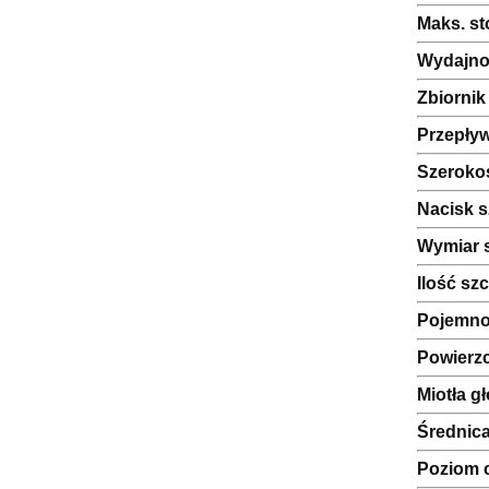
Maks. s
Wydajnoś
Zbiornik
Przepły
Szeroko
Nacisk s
Wymiar s
Ilość sz
Pojemnoś
Powierzc
Miotła g
Średnica
Poziom 