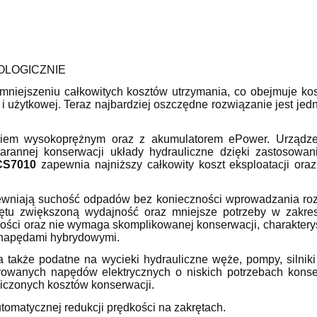
OLOGICZNIE
mniejszeniu całkowitych kosztów utrzymania, co obejmuje kosz
i użytkowej. Teraz najbardziej oszczędne rozwiązanie jest je
ikiem wysokoprężnym oraz z akumulatorem ePower. Urządz
rannej konserwacji układy hydrauliczne dzięki zastosowan
CS7010
zapewnia najniższy całkowity koszt eksploatacji ora
apewniają suchość odpadów bez konieczności wprowadzania ro
ętu zwiększoną wydajność oraz mniejsze potrzeby w zakres
ości oraz nie wymaga skomplikowanej konserwacji, charakter
 z napędami hybrydowymi.
u a także podatne na wycieki hydrauliczne węże, pompy, silnik
terowanych napędów elektrycznych o niskich potrzebach kons
iczonych kosztów konserwacji.
tomatycznej redukcji prędkości na zakrętach.