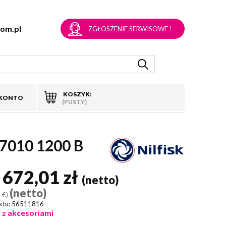
om.pl
ZGŁOSZENIE SERWISOWE !
KOSZYK:
 KONTO
(PUSTY)
010 1200 B
 672,01 zł
(netto)
(netto)
 €)
ktu:
56511816
 z akcesoriami