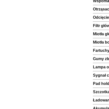
Wspomag
Otrząsacz
Odcięcie
Filtr gł
Miotła 
Miotła b
Fartuch
Gumy zb
Lampa o
Sygnał 
Pad hol
Szczotk
Ładowar
Akumula