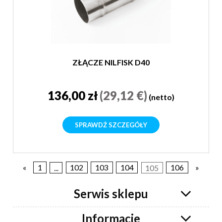
ZŁĄCZE NILFISK D40
136,00 zł
(29,12 €)
(netto)
SPRAWDŹ SZCZEGÓŁY
«
1
...
102
103
104
105
106
»
Serwis sklepu
Informacje