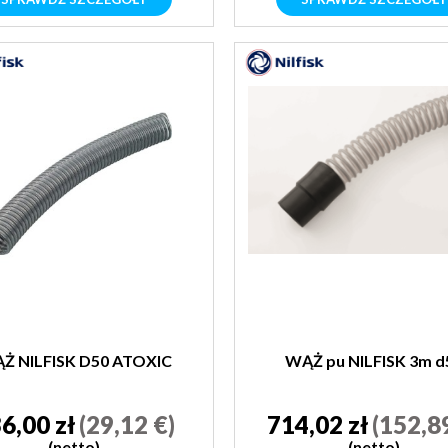
Ż NILFISK D50 ATOXIC
WĄŻ pu NILFISK 3m d
6,00 zł
(29,12 €)
714,02 zł
(152,8
(netto)
(netto)