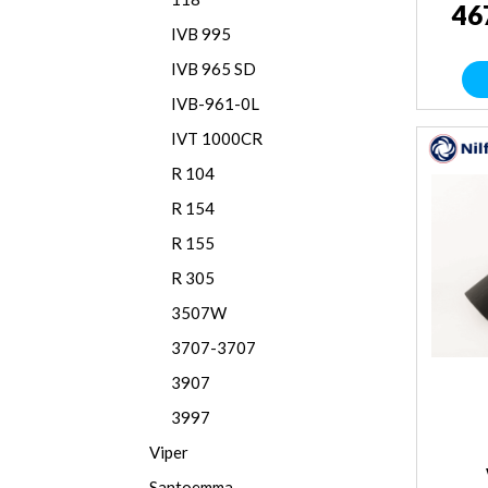
46
IVB 995
IVB 965 SD
IVB-961-0L
IVT 1000CR
R 104
R 154
R 155
R 305
3507W
3707-3707
3907
3997
Viper
Santoemma