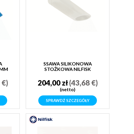
A
SSAWA SILIKONOWA
20MM
STOŻKOWA NILFISK
 €)
204,00 zł
(43,68 €)
(netto)
SPRAWDŹ SZCZEGÓŁY