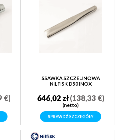
SSAWKA SZCZELINOWA
NILFISK D50 INOX
9 €)
646,02 zł
(138,33 €)
(netto)
SPRAWDŹ SZCZEGÓŁY