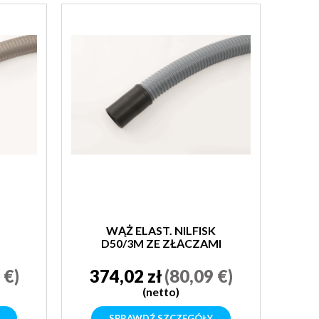
WĄŻ ELAST. NILFISK
D50/3M ZE ZŁĄCZAMI
 €)
374,02 zł
(80,09 €)
(netto)
SPRAWDŹ SZCZEGÓŁY