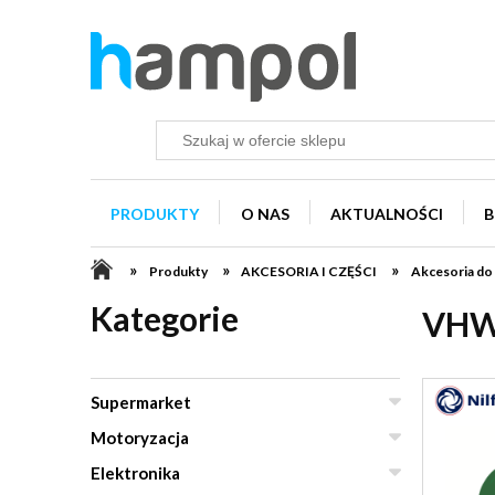
PRODUKTY
O NAS
AKTUALNOŚCI
B
»
»
»
Produkty
AKCESORIA I CZĘŚCI
Akcesoria do
Kategorie
VHW
Supermarket
Motoryzacja
Elektronika