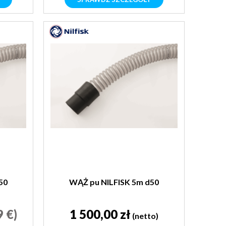
50
WĄŻ pu NILFISK 5m d50
9 €)
1 500,00 zł
(netto)