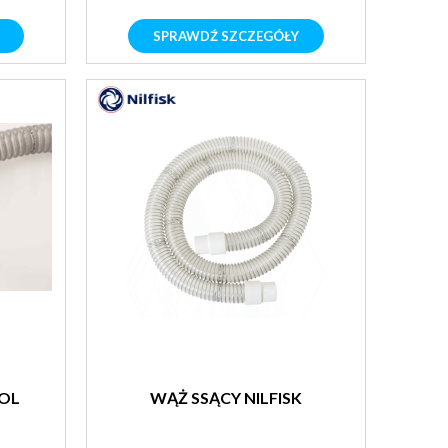
SPRAWDŹ SZCZEGÓŁY
POL
WĄŻ SSĄCY NILFISK