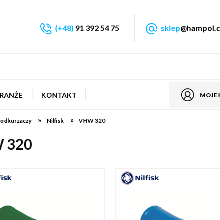
(+48)
91 392 54 75
sklep
@hampol.c
RANŻE
KONTAKT
MOJE
»
»
 odkurzaczy
Nilfisk
VHW 320
 320