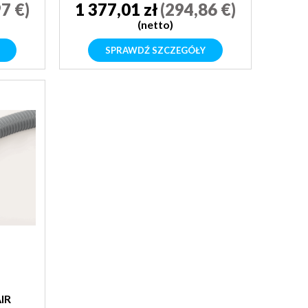
7 €)
1 377,01 zł
(294,86 €)
(netto)
SPRAWDŹ SZCZEGÓŁY
IR