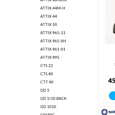
ATTIX 44M-H
ATTIX 44
ATTIX 50
ATTIX 965-21
ATTIX 965-0H
ATTIX 961-01
ATTIX 995
CTS 22
CTS 40
45
CTT 40
GD 5
GD 5/10 BACK
GD 1010
GM 80C