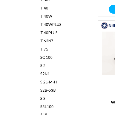
T 40
T 40W
T 40WPLUS
T 40PLUS
T 63N7
T 75
SC 100
S 2
S2N1
S 2L-M-H
S2B-S3B
S 3
W
S3L100
118