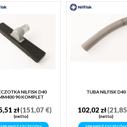
ZCZOTKA NILFISK D40
TUBA NILFISK D40
MM400 90 KOMPLET
5,51 zł
(151,07 €)
102,02 zł
(21,85
(netto)
(netto)
SPRAWDŹ SZCZEGÓŁY
SPRAWDŹ SZCZEGÓŁY