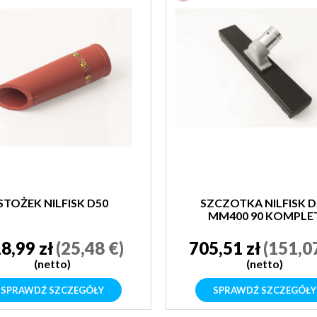
STOŻEK NILFISK D50
SZCZOTKA NILFISK D
MM400 90 KOMPLE
8,99 zł
(25,48 €)
705,51 zł
(151,0
(netto)
(netto)
SPRAWDŹ SZCZEGÓŁY
SPRAWDŹ SZCZEGÓŁY