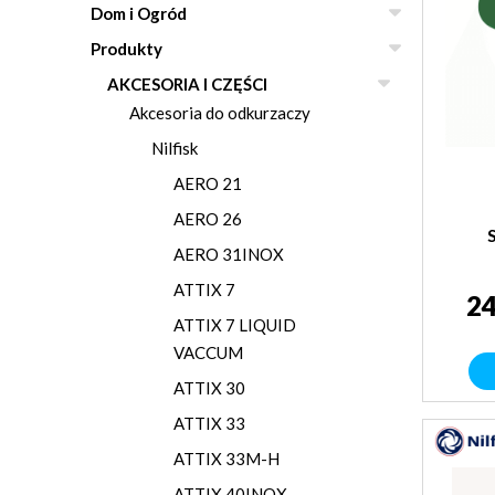
Dom i Ogród
Produkty
AKCESORIA I CZĘŚCI
Akcesoria do odkurzaczy
Nilfisk
AERO 21
AERO 26
AERO 31INOX
ATTIX 7
24
ATTIX 7 LIQUID
VACCUM
ATTIX 30
ATTIX 33
ATTIX 33M-H
ATTIX 40INOX