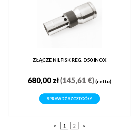
ZŁĄCZE NILFISK REG. D50 INOX
680,00 zł
(145,61 €)
(netto)
SPRAWDŹ SZCZEGÓŁY
«
1
2
»