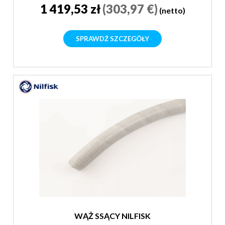
1 419,53 zł
(303,97 €)
(netto)
SPRAWDŹ SZCZEGÓŁY
WĄŻ SSĄCY NILFISK