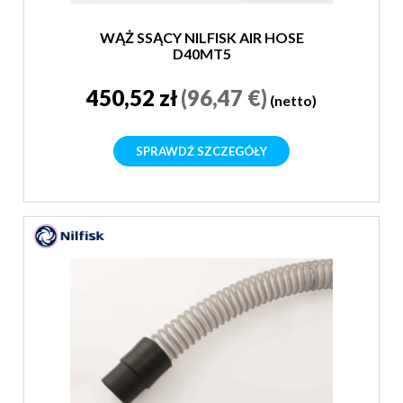
WĄŻ SSĄCY NILFISK AIR HOSE
D40MT5
450,52 zł
(96,47 €)
(netto)
SPRAWDŹ SZCZEGÓŁY