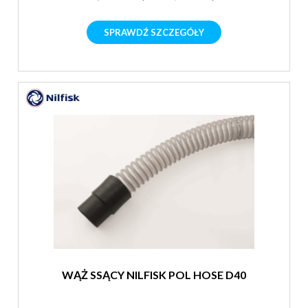
SPRAWDŹ SZCZEGÓŁY
WĄŻ SSĄCY NILFISK POL HOSE D40