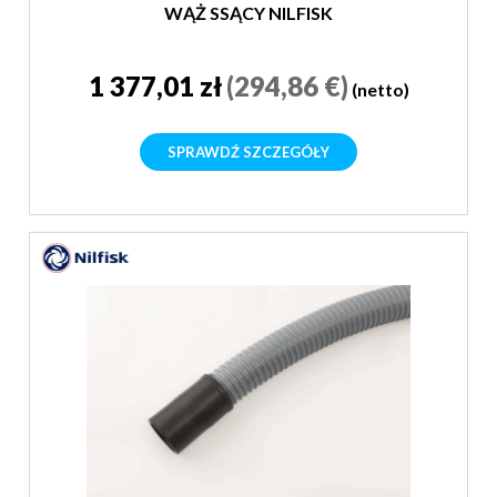
WĄŻ SSĄCY NILFISK
1 377,01 zł
(294,86 €)
(netto)
SPRAWDŹ SZCZEGÓŁY