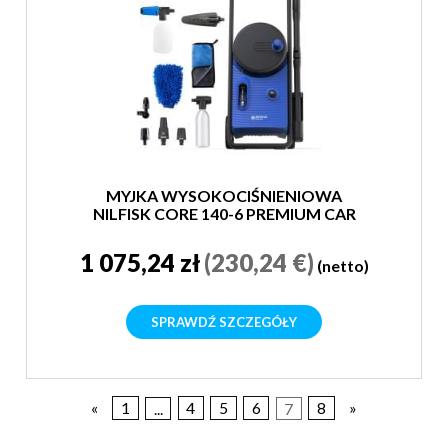
MYJKA WYSOKOCIŚNIENIOWA
NILFISK CORE 140-6 PREMIUM CAR
WASH
1 075,24 zł
(230,24 €)
(netto)
SPRAWDŹ SZCZEGÓŁY
«
1
...
4
5
6
7
8
»