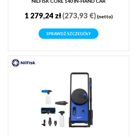
NILFISK CORE 140 IN-HAND CAR
WASH EU
1 279,24 zł
(273,93 €)
(netto)
SPRAWDŹ SZCZEGÓŁY