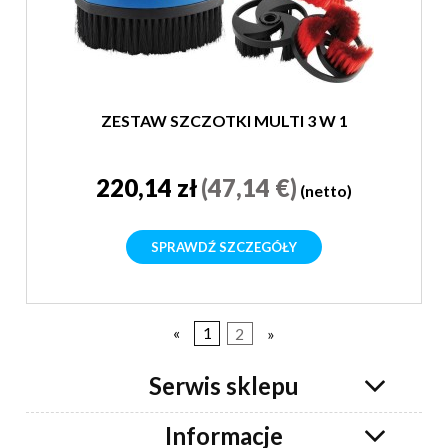
ZESTAW SZCZOTKI MULTI 3 W 1
220,14 zł
(47,14 €)
(netto)
SPRAWDŹ SZCZEGÓŁY
«
1
2
»
Serwis sklepu
Informacje