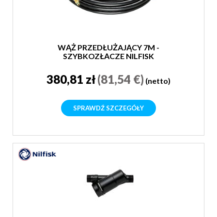
WĄŻ PRZEDŁUŻAJĄCY 7M -
SZYBKOZŁĄCZE NILFISK
380,81 zł
(81,54 €)
(netto)
SPRAWDŹ SZCZEGÓŁY