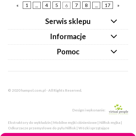
«
1
...
4
5
6
7
8
...
17
»
Serwis sklepu
Informacje
Pomoc
© 2020 hampol.com.pl - All Rights Reserved.
Design i wykonanie:
Ekstraktory do wykładzin | Mobilne myjki ciśnieniowe | Nilfisk myjka |
Odkurzacze przemysłowe do pyłu Nilfisk | Wózki sprzątające