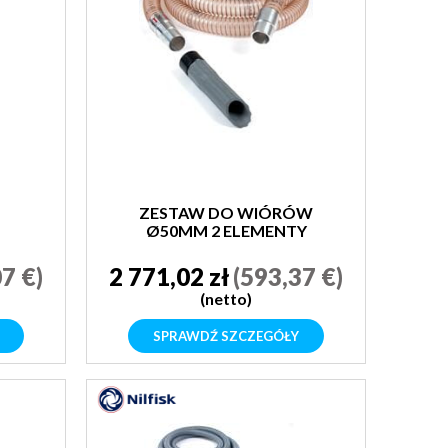
ZESTAW DO WIÓRÓW
Ø50MM 2 ELEMENTY
61681
7 €)
2 771,02 zł
(593,37 €)
(netto)
SPRAWDŹ SZCZEGÓŁY