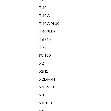
T 40
T 40W
T 40WPLUS
T 40PLUS
T 63N7
T 75
SC 100
S 2
S2N1
S 2L-M-H
S2B-S3B
S 3
S3L100
118