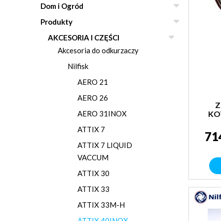
Dom i Ogród
Produkty
AKCESORIA I CZĘŚCI
Akcesoria do odkurzaczy
Nilfisk
AERO 21
AERO 26
Z
AERO 31INOX
KO
ATTIX 7
71
ATTIX 7 LIQUID
VACCUM
ATTIX 30
ATTIX 33
ATTIX 33M-H
ATTIX 40INOX