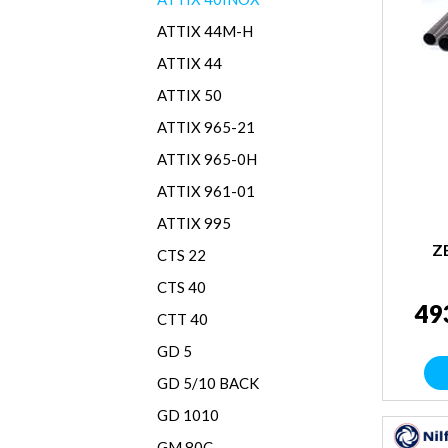
ATTIX 44M-H
ATTIX 44
ATTIX 50
ATTIX 965-21
ATTIX 965-0H
ATTIX 961-01
ATTIX 995
Z
CTS 22
CTS 40
49
CTT 40
GD 5
GD 5/10 BACK
GD 1010
GM 80C