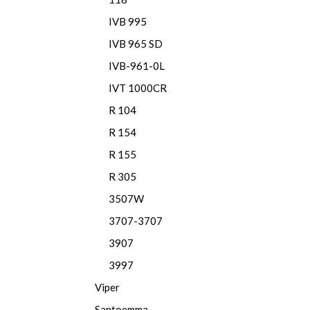
IVB 995
IVB 965 SD
IVB-961-0L
IVT 1000CR
R 104
R 154
R 155
R 305
3507W
3707-3707
3907
3997
Viper
Santoemma