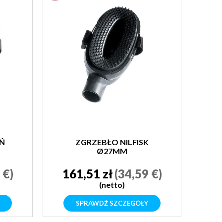
EŃ
ZGRZEBŁO NILFISK
Ø27MM
 €)
161,51 zł
(34,59 €)
(netto)
SPRAWDŹ SZCZEGÓŁY