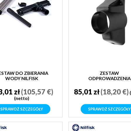
ESTAW DO ZBIERANIA
ZESTAW
WODY NILFISK
ODPROWADZENIA
POWIETRZA NILFIS
ATTIX4
3,01 zł
(105,57 €)
85,01 zł
(18,20 €)
(netto)
SPRAWDŹ SZCZEGÓŁY
SPRAWDŹ SZCZEGÓŁY