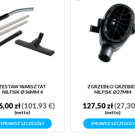
ZESTAW WARSZTAT
ZGRZEBŁO GRZEBI
NILFISK Ø36MM 4
NILFISK Ø27MM
ELEMENTY
6,00 zł
(101,93 €)
127,50 zł
(27,30
(netto)
(netto)
SPRAWDŹ SZCZEGÓŁY
SPRAWDŹ SZCZEGÓŁY