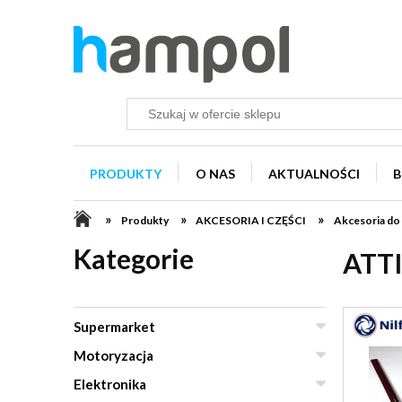
PRODUKTY
O NAS
AKTUALNOŚCI
B
»
»
»
Produkty
AKCESORIA I CZĘŚCI
Akcesoria do
Kategorie
ATT
Supermarket
Motoryzacja
Elektronika