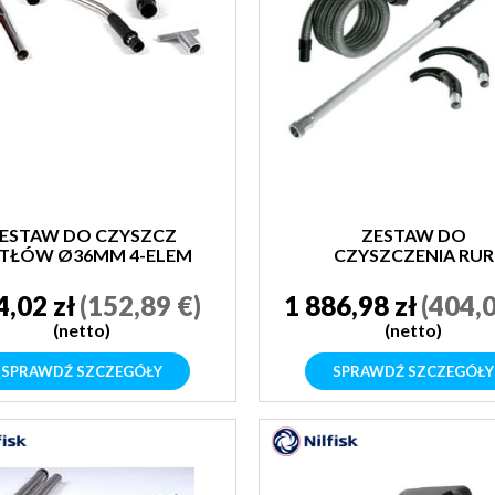
ESTAW DO CZYSZCZ
ZESTAW DO
TŁÓW Ø36MM 4-ELEM
CZYSZCZENIA RUR
Ø36MM 4 ELEM
4,02 zł
(152,89 €)
1 886,98 zł
(404,0
(netto)
(netto)
SPRAWDŹ SZCZEGÓŁY
SPRAWDŹ SZCZEGÓŁY