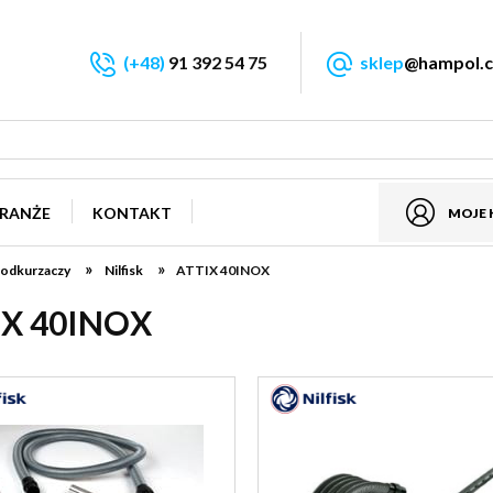
(+48)
91 392 54 75
sklep
@hampol.c
RANŻE
KONTAKT
MOJE
»
»
 odkurzaczy
Nilfisk
ATTIX 40INOX
IX 40INOX