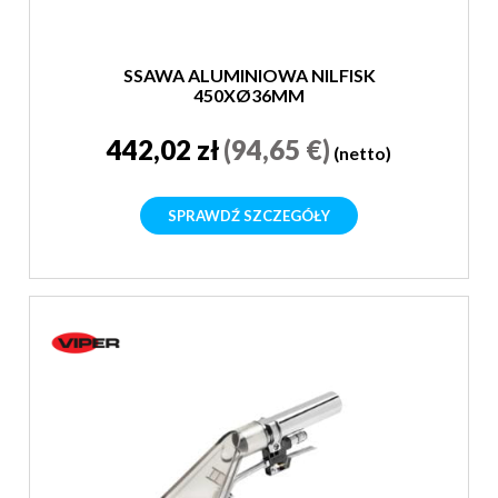
SSAWA ALUMINIOWA NILFISK
450XØ36MM
442,02 zł
(94,65 €)
(netto)
SPRAWDŹ SZCZEGÓŁY