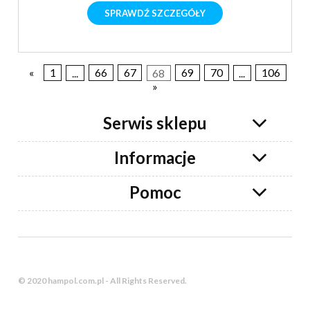
SPRAWDŹ SZCZEGÓŁY
«
1
...
66
67
68
69
70
...
106
»
Serwis sklepu
Informacje
Pomoc
© 2020 hampol.com.pl - All Rights Reserved.