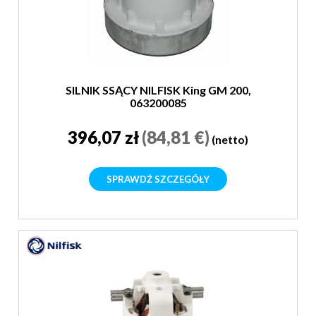
SILNIK SSĄCY NILFISK King GM 200,
063200085
396,07 zł
(84,81 €)
(netto)
SPRAWDŹ SZCZEGÓŁY