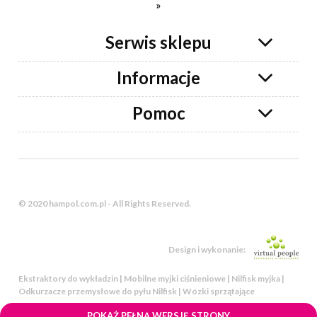
»
Serwis sklepu
Informacje
Pomoc
© 2020 hampol.com.pl - All Rights Reserved.
Design i wykonanie:
Ekstraktory do wykładzin | Mobilne myjki ciśnieniowe | Nilfisk myjka |
Odkurzacze przemysłowe do pyłu Nilfisk | Wózki sprzątające
POKAŻ PEŁNĄ WERSJĘ STRONY