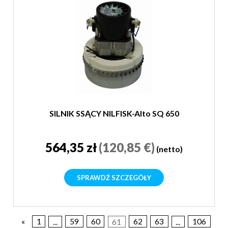
SILNIK SSĄCY NILFISK-Alto SQ 650
564,35 zł
(120,85 €)
(netto)
SPRAWDŹ SZCZEGÓŁY
«
1
...
59
60
61
62
63
...
106