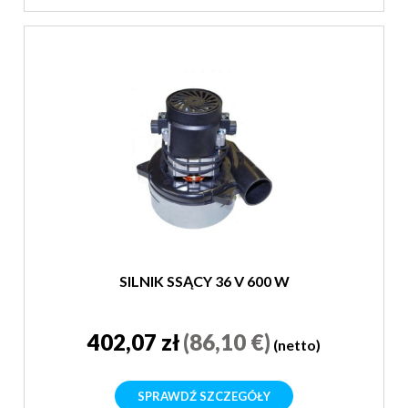
SILNIK SSĄCY 36 V 600 W
402,07 zł
(86,10 €)
(netto)
SPRAWDŹ SZCZEGÓŁY