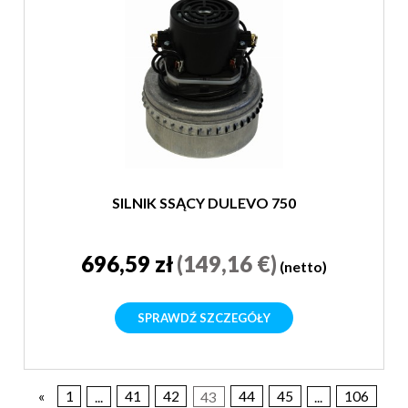
SILNIK SSĄCY DULEVO 750
696,59 zł
(149,16 €)
(netto)
SPRAWDŹ SZCZEGÓŁY
«
1
...
41
42
43
44
45
...
106