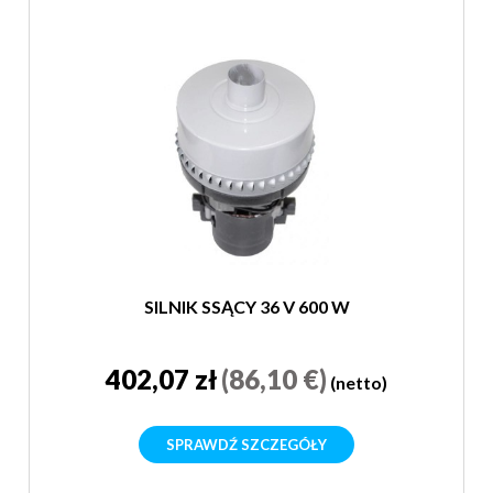
SILNIK SSĄCY 36 V 600 W
402,07 zł
(86,10 €)
(netto)
SPRAWDŹ SZCZEGÓŁY