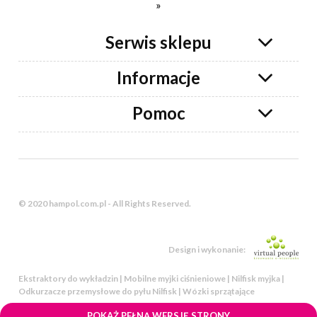
»
Serwis sklepu
Informacje
Pomoc
© 2020 hampol.com.pl - All Rights Reserved.
Design i wykonanie:
Ekstraktory do wykładzin | Mobilne myjki ciśnieniowe | Nilfisk myjka |
Odkurzacze przemysłowe do pyłu Nilfisk | Wózki sprzątające
POKAŻ PEŁNĄ WERSJĘ STRONY