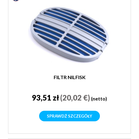
FILTR NILFISK
93,51 zł
(20,02 €)
(netto)
SPRAWDŹ SZCZEGÓŁY